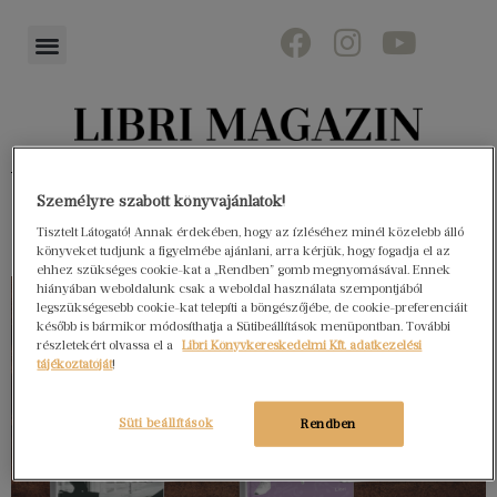
Könyvektől az olvasókig
Személyre szabott könyvajánlatok!
Tisztelt Látogató! Annak érdekében, hogy az ízléséhez minél közelebb álló
könyveket tudjunk a figyelmébe ajánlani, arra kérjük, hogy fogadja el az
ehhez szükséges cookie-kat a „Rendben” gomb megnyomásával. Ennek
hiányában weboldalunk csak a weboldal használata szempontjából
legszükségesebb cookie-kat telepíti a böngészőjébe, de cookie-preferenciáit
később is bármikor módosíthatja a Sütibeállítások menüpontban. További
részletekért olvassa el a
Libri Könyvkereskedelmi Kft. adatkezelési
tájékoztatóját
!
Süti beállítások
Rendben