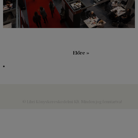
« Vissza
Előre »
© Libri Könyvkereskedelmi Kft. Minden jog fenntartva!