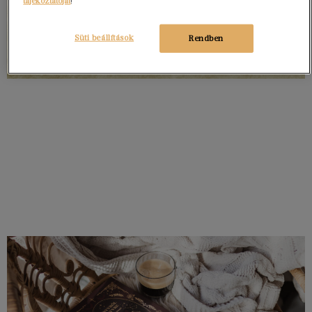
tájékoztatóját
!
Süti beállítások
Rendben