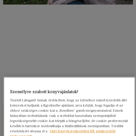
Személyre szabott könyvajánlatok!
Tisztelt Látogató! Annak érdekében, hogy az ízléséhez minél közelebb álló
könyveket tudjunk a figyelmébe ajánlani, arra kérjük, hogy fogadja el az
ehhez szükséges cookie-kat a „Rendben” gomb megnyomásával. Ennek
hiányában weboldalunk csak a weboldal használata szempontjából
legszükségesebb cookie-kat telepíti a böngészőjébe, de cookie-preferenciáit
később is bármikor módosíthatja a Sütibeállítások menüpontban. További
részletekért olvassa el a
Libri Könyvkereskedelmi Kft. adatkezelési