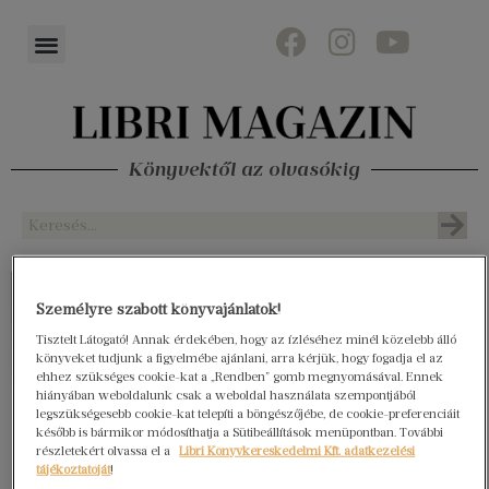
Könyvektől az olvasókig
Személyre szabott könyvajánlatok!
Tisztelt Látogató! Annak érdekében, hogy az ízléséhez minél közelebb álló
könyveket tudjunk a figyelmébe ajánlani, arra kérjük, hogy fogadja el az
ehhez szükséges cookie-kat a „Rendben” gomb megnyomásával. Ennek
hiányában weboldalunk csak a weboldal használata szempontjából
legszükségesebb cookie-kat telepíti a böngészőjébe, de cookie-preferenciáit
később is bármikor módosíthatja a Sütibeállítások menüpontban. További
részletekért olvassa el a
Libri Könyvkereskedelmi Kft. adatkezelési
tájékoztatóját
!