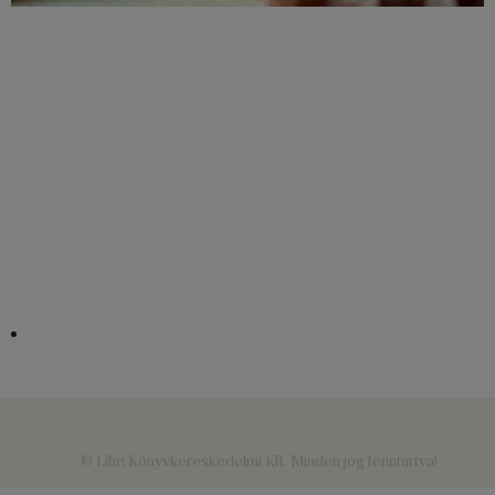
© Libri Könyvkereskedelmi Kft. Minden jog fenntartva!