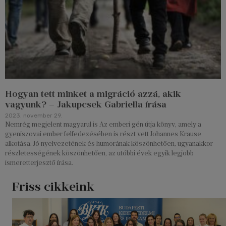
Hogyan tett minket a migráció azzá, akik
vagyunk? – Jakupcsek Gabriella írása
2023. november 29.
Nemrég megjelent magyarul is Az emberi gén útja könyv, amely a
gyeniszovai ember felfedezésében is részt vett Johannes Krause
alkotása. Jó nyelvezetének és humorának köszönhetően, ugyanakkor
részletességének köszönhetően, az utóbbi évek egyik legjobb
ismeretterjesztő írása.
Friss cikkeink