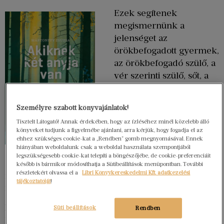
Ezek segítenek
megismernünk a
jelenséget az
örökbefogadott gyermek,
az örökbefogadó szülő, a
vér szerinti szülő, sőt, a
nevelőszülő és az
intézményrendszer
Személyre szabott könyvajánlatok!
oldaláról is. A könyv
Tisztelt Látogató! Annak érdekében, hogy az ízléséhez minél közelebb álló
ezekkel a személyes
könyveket tudjunk a figyelmébe ajánlani, arra kérjük, hogy fogadja el az
történetekkel,
ehhez szükséges cookie-kat a „Rendben” gomb megnyomásával. Ennek
hiányában weboldalunk csak a weboldal használata szempontjából
küzdelmes sorsok
legszükségesebb cookie-kat telepíti a böngészőjébe, de cookie-preferenciáit
bemutatásával segít
később is bármikor módosíthatja a Sütibeállítások menüpontban. További
részletekért olvassa el a
Libri Könyvkereskedelmi Kft. adatkezelési
megválaszolni a kérdéseinket, oszlatja el esetleges
tájékoztatóját
!
fenntartásainkat.
Mivel hajlamosak vagyunk saját magunkból
Süti beállítások
Rendben
kiindulni, amikor mások tetteit és motivációit