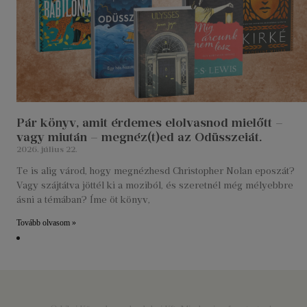
Pár könyv, amit érdemes elolvasnod mielőtt –
vagy miután – megnéz(t)ed az Odüsszeiát.
2026. július 22.
Te is alig várod, hogy megnézhesd Christopher Nolan eposzát?
Vagy szájtátva jöttél ki a moziból, és szeretnél még mélyebbre
ásni a témában? Íme öt könyv,
Tovább olvasom »