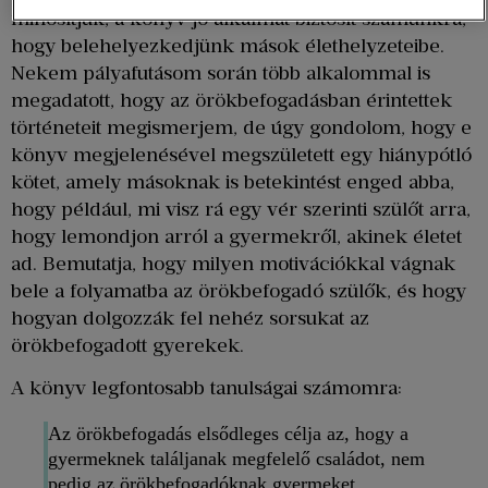
minősítjük, a könyv jó alkalmat biztosít számunkra,
hogy belehelyezkedjünk mások élethelyzeteibe.
Nekem pályafutásom során több alkalommal is
megadatott, hogy az örökbefogadásban érintettek
történeteit megismerjem, de úgy gondolom, hogy e
könyv megjelenésével megszületett egy hiánypótló
kötet, amely másoknak is betekintést enged abba,
hogy például, mi visz rá egy vér szerinti szülőt arra,
hogy lemondjon arról a gyermekről, akinek életet
ad. Bemutatja, hogy milyen motivációkkal vágnak
bele a folyamatba az örökbefogadó szülők, és hogy
hogyan dolgozzák fel nehéz sorsukat az
örökbefogadott gyerekek.
A könyv legfontosabb tanulságai számomra:
Az örökbefogadás elsődleges célja az, hogy a
gyermeknek találjanak megfelelő családot, nem
pedig az örökbefogadóknak gyermeket.