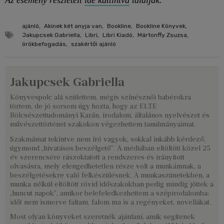
Az esemény részleteit
ide kattintva
találják.
ajánló
,
Akinek két anyja van
,
Bookline
,
Bookline Könyvek
,
Jakupcsek Gabriella
,
Libri
,
Libri Kiadó
,
Mártonffy Zsuzsa
,
örökbefogadás
,
szakértői ajánló
Jakupcsek Gabriella
Könyvespolc alá születtem, mégis színésznői babérokra
törtem, de jó sorsom úgy hozta, hogy az ELTE
Bölcsészettudományi Karán, irodalom, általános nyelvészet és
művészettörténet szakokon végezhettem tanulmányaimat.
Szakmámat tekintve nem író vagyok, sokkal inkább kérdező,
úgymond „hivatásos beszélgető”. A médiában eltöltött közel 25
év szerencsére rászoktatott a rendszeres és irányított
olvasásra, mely elengedhetetlen része volt a munkámnak, a
beszélgetésekre való felkészülésnek. A munkaszünetekben, a
munka nélkül eltöltött rövid időszakokban pedig mindig jöttek a
„huncut napok”, amikor belefeledkezhettem a szépirodalomba:
időt nem ismerve faltam, falom ma is a regényeket, novellákat.
Most olyan könyveket szeretnék ajánlani, amik segítenek