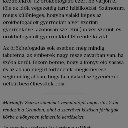
kezdetekről, az örökbefogadó ezért ne várjon el
tőle az idők végezetéig tartó hálálkodást. Számomra
mégis különleges, hogyha valaki képes az
örökbefogadott gyermekét a vér szerinti
gyermekével azonosan szeretni (ha vér szerinti és
örökbefogadott gyermekkel IS rendelkezik).
Az örökbefogadás sok esetben még mindig
tabutéma, az emberek nagy része zavarban van, ha
szóba kerül. Bízom benne, hogy a könyv elolvasása
és az abban megírt történetek megismerése
segíteni fog abban, hogy (alaptalan) szégyenérzet
nélkül beszélhessünk róla.
Mártonffy Zsuzsa kötetének bemutatóját augusztus 2-án
rendezik a Grundon, ahol a szerzővel közösen járhatják
körbe a könyvben felmerülő kérdéseket.