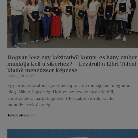
Hogyan lesz egy kéziratból könyv, és hány ember
munkája kell a sikerhez? – Lezárult a Libri Talent
kiadói menedzser képzése
2026. július 27.
Egy erős kézirat már jó kiindulópont, de önmagában még nem
elég. Ahhoz, hogy végül könyv szülessen egy ötletből,
szerkesztők, marketingesek, PR-szakemberek, kiadói
menedzserek és még
Tovább olvasom »