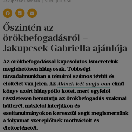
Jakupcsek Gabriella
2020. július 30.
Őszintén az
örökbefogadásról –
Jakupcsek Gabriella ajánlója
Az örökbefogadással kapcsolatos ismereteink
meglehetősen hiányosak. Többségi
társadalmunkban a témáról számos tévhit és
előítélet van jelen. Az
Akinek két anyja van
című
könyv azért hiánypótló kötet, mert egyfelől
részletesen bemutatja az örökbefogadás szakmai
hátterét, másfelől interjúkon és
esettanulmányokon keresztül segít megismernünk
a folyamat szereplőinek motivációit és
élettörténetét.