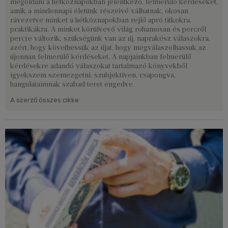
megoldani a hétköznapokban jelentkező, felmerülő kérdéseket,
amik a mindennapi életünk részeivé válhatnak, okosan
rávezetve minket a hétköznapokban rejlő apró titkokra,
praktikákra. A minket körülvevő világ rohamosan és percről
percre változik, szükségünk van az új, naprakész válaszokra,
azért, hogy követhessük az újat, hogy megválaszolhassuk az
újonnan felmerülő kérdéseket. A napjainkban felmerülő
kérdésekre adandó válaszokat tartalmazó könyvekből
igyekszem szemezgetni, szubjektíven, csapongva,
hangulataimnak szabad teret engedve.
A szerző összes cikke