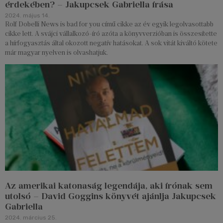
érdekében? – Jakupcsek Gabriella írása
2024. május 14.
Rolf Dobelli News is bad for you című cikke az év egyik legolvasottabb
cikke lett. A svájci vállalkozó-író azóta a könyvverzióban is összesítette
a hírfogyasztás által okozott negatív hatásokat. A sok vitát kiváltó kötete
már magyar nyelven is olvashatjuk.
Az amerikai katonaság legendája, aki írónak sem
utolsó – David Goggins könyvét ajánlja Jakupcsek
Gabriella
2024. március 25.