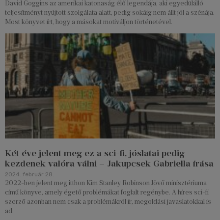
David Goggins az amerikai katonaság élő legendája, aki egyedülálló
teljesítményt nyújtott szolgálata alatt, pedig sokáig nem állt jól a szénája.
Most könyvet írt, hogy a másokat motiváljon történetével.
Két éve jelent meg ez a sci-fi, jóslatai pedig
kezdenek valóra válni – Jakupcsek Gabriella írása
2024. február 28.
2022-ben jelent meg itthon Kim Stanley Robinson Jövő minisztériuma
című könyve, amely égető problémákat foglalt regénybe. A híres sci-fi
szerző azonban nem csak a problémákról ír, megoldási javaslatokkal is
ad.