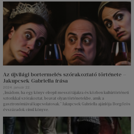
Az újvilági bortermelés szórakoztató története –
Jakupcsek Gabriella írása
2024. január 22.
„Imádom, ha egy könyv elrepít messzi tájakra és közben kultúrtörténeti
sztorikkal szórakoztat, beavat olyan történetekbe, amik a
gasztronómiával kapcsolatosak.” Jakupcsek Gabriella ajánlója Borgőzös
évszázadok című könyve.