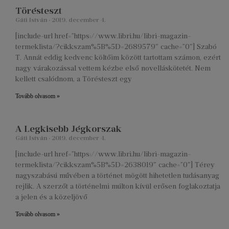
Törésteszt
Gáti István
2019. december 4.
[include-url href=”https://www.libri.hu/libri-magazin-
termeklista/?cikkszam%5B%5D=2689579″ cache=”0″] Szabó
T. Annát eddig kedvenc költőim között tartottam számon, ezért
nagy várakozással vettem kézbe első novelláskötetét. Nem
kellett csalódnom, a Törésteszt egy
Tovább olvasom »
A Legkisebb Jégkorszak
Gáti István
2019. december 4.
[include-url href=”https://www.libri.hu/libri-magazin-
termeklista/?cikkszam%5B%5D=2638019″ cache=”0″] Térey
nagyszabású művében a történet mögött hihetetlen tudásanyag
rejlik. A szerzőt a történelmi múlton kívül erősen foglakoztatja
a jelen és a közeljövő
Tovább olvasom »