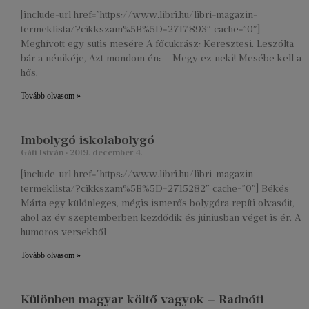
[include-url href=”https://www.libri.hu/libri-magazin-
termeklista/?cikkszam%5B%5D=2717893″ cache=”0″]
Meghívott egy sütis mesére A főcukrász: Keresztesi. Leszólta
bár a nénikéje, Azt mondom én: – Megy ez neki! Mesébe kell a
hős,
Tovább olvasom »
Imbolygó iskolabolygó
Gáti István
2019. december 4.
[include-url href=”https://www.libri.hu/libri-magazin-
termeklista/?cikkszam%5B%5D=2715282″ cache=”0″] Békés
Márta egy különleges, mégis ismerős bolygóra repíti olvasóit,
ahol az év szeptemberben kezdődik és júniusban véget is ér. A
humoros versekből
Tovább olvasom »
Különben magyar költő vagyok – Radnóti