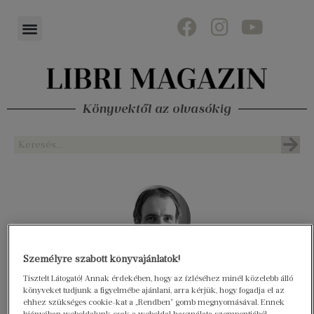
Könyvektől az olvasókig
Gáti István
Személyre szabott könyvajánlatok!
Tisztelt Látogató! Annak érdekében, hogy az ízléséhez minél közelebb álló
eladó
könyveket tudjunk a figyelmébe ajánlani, arra kérjük, hogy fogadja el az
ehhez szükséges cookie-kat a „Rendben” gomb megnyomásával. Ennek
hiányában weboldalunk csak a weboldal használata szempontjából