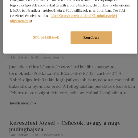
Rajta hagyod a kezed nyomát a könyvön?
legszükségesebb cookie-kat telepíti a böngészőjébe, de cookie-preferenciáit
Igen, minden lapozáskor gondosan végighúzom az ujjam a könyv
később is bármikor módosíthatja a Sütibeállítások menüpontban. További
közepén. Így betörve az oldalt nincs szükség könyvjelzőre. Csak
részletekért olvassa el a
Libri Könyvkereskedelmi Kft. adatkezelési
tankönyvbe jegyzetelek, szépirodalmi művekbe inkább cetliket rakok.
tájékoztatóját
!
Szoktál eredeti nyelven olvasni?
Süti beállítások
Rendben
Igen, néhány klasszikus és kortárs orosz művet eredetiben olvastam.
Csernobili ima
Gáti István
2019. december 4.
[include-url href=”https://www.libri.hu/libri-magazin-
termeklista/?cikkszam%5B%5D=2678792″ cache=”0″] A
Nobel-díjas írónő talán legfajsúlyosabb könyvében a csernobili
katasztrófa nyomába ered. A felfoghatatlan pusztítás elsősorban
Fehéroroszországot érintette, noha az erőmű Ukrajnában, a
Tovább olvasom »
Keresztesi József – Csücsök, avagy a nagy
pudinghajsza
Gáti István
2019. december 4.