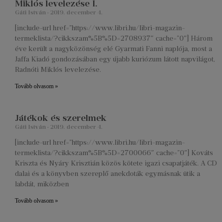
Miklós levelezése I.
Gáti István
2019. december 4.
[include-url href=”https://www.libri.hu/libri-magazin-
termeklista/?cikkszam%5B%5D=2708937″ cache=”0″] Három
éve került a nagyközönség elé Gyarmati Fanni naplója, most a
Jaffa Kiadó gondozásában egy újabb kuriózum látott napvilágot,
Radnóti Miklós levelezése.
Tovább olvasom »
Játékok és szerelmek
Gáti István
2019. december 4.
[include-url href=”https://www.libri.hu/libri-magazin-
termeklista/?cikkszam%5B%5D=2700066″ cache=”0″] Kováts
Kriszta és Nyáry Krisztián közös kötete igazi csapatjáték. A CD
dalai és a könyvben szereplő anekdoták egymásnak ütik a
labdát, miközben
Tovább olvasom »