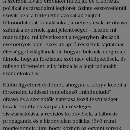
A szerzők kiváló érzékkel mutatják be a korszak
politikai és társadalmi légkörét. Szinte észrevétlenül
szövik bele a történetbe azokat az elejtett
félmondatokat, kiutalásokat, amelyek csak az olvasó
számára nyernek igazi jelentőséget – hiszen mi
már tudjuk, mi következett a regényben ábrázolt
események után. Ezek az apró részletek fájdalmas
élességgel világítanak rá, hogyan buknak meg majd
álmok, hogyan foszlanak szét naiv elképzelések, és
milyen történelmi súly húzza le a legártatlanabb
szándékokat is.
Külön figyelmet érdemel, ahogyan a könyv kezeli a
történelmi tudással rendelkező „mindentudó”
olvasó és a szereplők naivitása közti feszültséget.
Észak-Erdély és Kárpátalja részleges
visszacsatolása, a revíziós törekvések, a háborús
propaganda és a bizonytalan politikai jövő mind
megjelennek, úgy, hogy közben az egyéni sorsok,