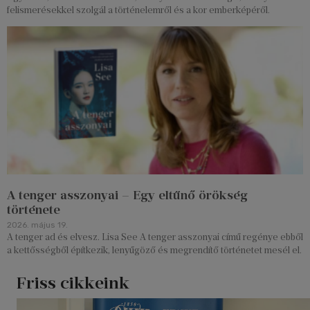
felismerésekkel szolgál a történelemről és a kor emberképéről.
A tenger asszonyai – Egy eltűnő örökség
története
2026. május 19.
A tenger ad és elvesz. Lisa See A tenger asszonyai című regénye ebből
a kettősségből építkezik, lenyűgöző és megrendítő történetet mesél el.
Friss cikkeink