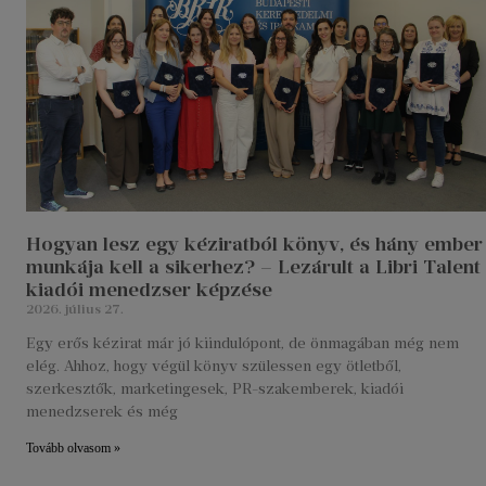
Hogyan lesz egy kéziratból könyv, és hány ember
munkája kell a sikerhez? – Lezárult a Libri Talent
kiadói menedzser képzése
2026. július 27.
Egy erős kézirat már jó kiindulópont, de önmagában még nem
elég. Ahhoz, hogy végül könyv szülessen egy ötletből,
szerkesztők, marketingesek, PR-szakemberek, kiadói
menedzserek és még
Tovább olvasom »