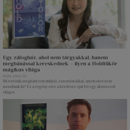
Egy zálogház, ahol nem tárgyakkal, hanem
megbánással kereskednek – ilyen a Holdtükör
mágikus világa
2026. július 10.
Mi történik megbánt tetteinkkel, a mondatokkal, amelyeket nem
mondtunk ki? Ez a regény erre a kérdésre épít fel egy álomszerű
világot.