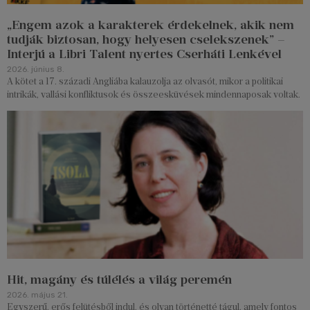
„Engem azok a karakterek érdekelnek, akik nem
tudják biztosan, hogy helyesen cselekszenek” –
Interjú a Libri Talent nyertes Cserháti Lenkével
2026. június 8.
A kötet a 17. századi Angliába kalauzolja az olvasót, mikor a politikai
intrikák, vallási konfliktusok és összeesküvések mindennaposak voltak.
Hit, magány és túlélés a világ peremén
2026. május 21.
Egyszerű, erős felütésből indul, és olyan történetté tágul, amely fontos