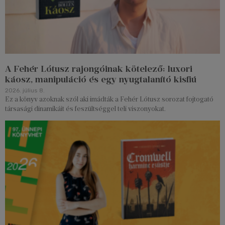
A Fehér Lótusz rajongóinak kötelező: luxori
káosz, manipuláció és egy nyugtalanító kisfiú
2026. július 8.
Ez a könyv azoknak szól aki imádták a Fehér Lótusz sorozat fojtogató
társasági dinamikáit és feszültséggel teli viszonyokat.