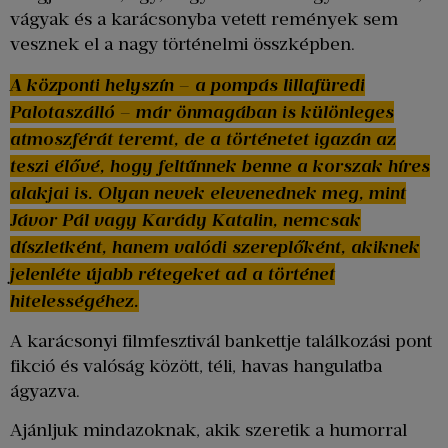
vágyak és a karácsonyba vetett remények sem
vesznek el a nagy történelmi összképben.
A központi helyszín – a pompás lillafüredi
Palotaszálló – már önmagában is különleges
atmoszférát teremt, de a történetet igazán az
teszi élővé, hogy feltűnnek benne a korszak híres
alakjai is. Olyan nevek elevenednek meg, mint
Jávor Pál vagy Karády Katalin, nemcsak
díszletként, hanem valódi szereplőként, akiknek
jelenléte újabb rétegeket ad a történet
hitelességéhez.
A karácsonyi filmfesztivál bankettje találkozási pont
fikció és valóság között, téli, havas hangulatba
ágyazva.
Ajánljuk mindazoknak, akik szeretik a humorral