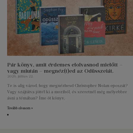
Pár könyv, amit érdemes elolvasnod mielőtt –
vagy miután – megnéz(t)ed az Odüsszeiát.
2026. július 22.
Te is alig várod, hogy megnézhesd Christopher Nolan eposzát?
Vagy szájtátva jöttél ki a moziból, és szeretnél még mélyebbre
ásni a témában? Íme öt könyv,
Tovább olvasom »