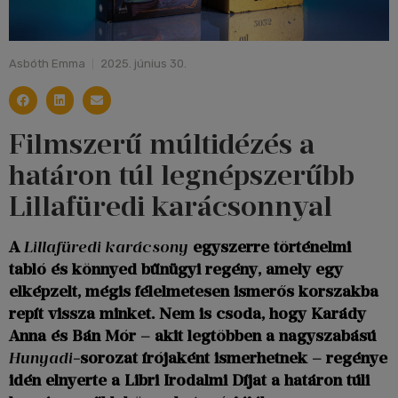
Asbóth Emma
2025. június 30.
Filmszerű múltidézés a
határon túl legnépszerűbb
Lillafüredi karácsonnyal
A
Lillafüredi karácsony
egyszerre történelmi
tabló és könnyed bűnügyi regény, amely egy
elképzelt, mégis félelmetesen ismerős korszakba
repít vissza minket. Nem is csoda, hogy Karády
Anna és Bán Mór – akit legtöbben a nagyszabású
Hunyadi
-sorozat írójaként ismerhetnek – regénye
idén elnyerte a Libri Irodalmi Díjat a határon túli