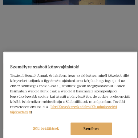
Személyre szabott könyvajánlatok!
Tisztelt Látogató! Annak érdekében, hogy az ízléséhez minél közelebb álló
könyveket tudjunk a figyelmébe ajánlani, arra kérjük, hogy fogadja el az
ehhez szükséges cookie-kat a „Rendben” gomb megnyomásával. Ennek
hiányában weboldalunk csak a weboldal használata szempontjából
legszükségesebb cookie-kat telepíti a böngészőjébe, de cookie-preferenciáit
később is bármikor módosíthatja a Sütibeállítások menüpontban. További
részletekért olvassa el a
Libri Könyvkereskedelmi Kft. adatkezelési
tájékoztatóját
!
Süti beállítások
Rendben