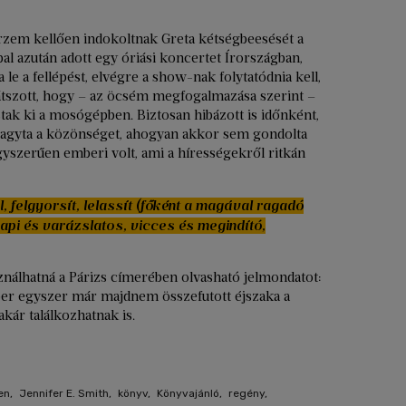
rzem kellően indokoltnak Greta kétségbeesését a
al azután adott egy óriási koncertet Írországban,
e a fellépést, elvégre a show-nak folytatódnia kell,
 látszott, hogy – az öcsém megfogalmazása szerint –
ak ki a mosógépben. Biztosan hibázott is időnként,
 hagyta a közönséget, ahogyan akkor sem gondolta
Egyszerűen emberi volt, ami a hírességekről ritkán
, felgyorsít, lelassít (főként a magával ragadó
napi és varázslatos, vicces és megindító,
ználhatná a Párizs címerében olvasható jelmondatot:
ber egyszer már majdnem összefutott éjszaka a
kár találkozhatnak is.
en
,
Jennifer E. Smith
,
könyv
,
Könyvajánló
,
regény
,