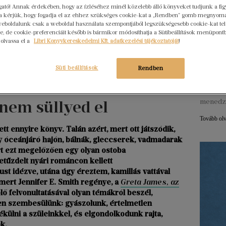
ogató! Annak érdekében, hogy az ízléséhez minél közelebb álló könyveket tudjunk a fi
rra kérjük, hogy fogadja el az ehhez szükséges cookie-kat a „Rendben” gomb megnyom
Hogya
eboldalunk csak a weboldal használata szempontjából legszükségesebb cookie-kat tele
ember
, de cookie-preferenciáit később is bármikor módosíthatja a Sütibeállítások menüpont
 olvassa el a
Libri Könyvkereskedelmi Kft. adatkezelési tájékoztatóját
!
Libri
2026. júl
Süti beállítások
Rendben
Egy erő
nem elé
szerkes
 nem süllyed el
menedz
Tovább ol
 ennyire könyv. Talán azért, mert ott játszódik,
gy óceánjáró hajón, bálnák, gleccserek, vadmadarak
mert ezt megelőzően egy olyan ostoba
etűzdelt nyári románcon kellett
t idézve, utána úgy éreztem, kamillás vattával
 mert Jennifer E. Smith regénye, a
Greta James, az
 felvonultatásával olyan témákról beszél,
en szembesülünk: gyászolunk, értelmetlen
ülni a szüleinkkel, és elgondolkodunk rajta,
k.