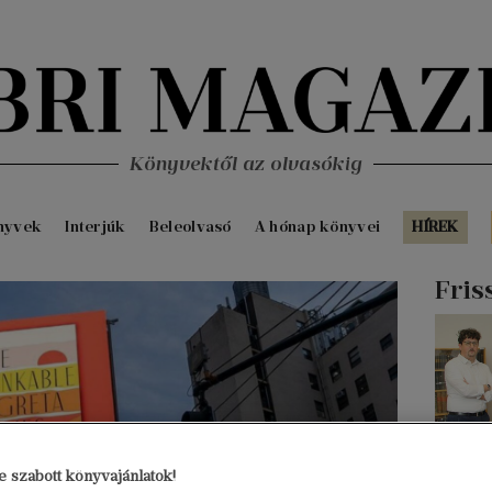
Könyvektől az olvasókig
nyvek
Interjúk
Beleolvasó
A hónap könyvei
HÍREK
Fris
 szabott könyvajánlatok!