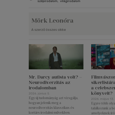
szépirodalom
,
világirodalom
Mörk Leonóra
A szerző összes cikke
Mr. Darcy autista volt? –
Filmvászon
Neurodiverzitás az
sikerlistár
irodalomban
a celebsze
könyveit?
2026. június 5.
Egy új tudományág azt vizsgálja,
2026. május 13.
hogyan jelenik meg a
Egyre több oly
neurodiverzitás klasszikus és
találkozunk a be
kortárs irodalmi művekben.
amelyeknek íróit