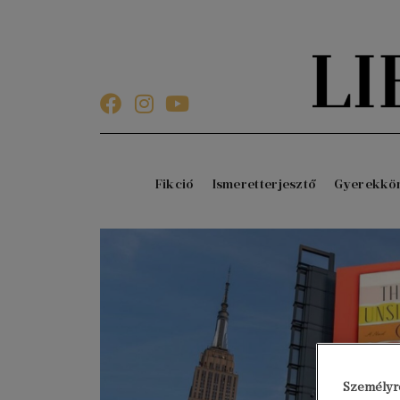
Fikció
Ismeretterjesztő
Gyerekkö
Személyre