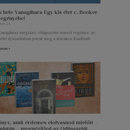
 bele Yanagihara Egy kis élet c. Booker-
 regényébe!
ius 24.
anagihara megrázó, világszerte ismert regénye, az
élet új kiadásban jelent meg a Jelenkor Kiadónál.
vasom »
önyv, amit érdemes elolvasnod mielőtt –
miután – megnéz(t)ed az Odüsszeiát.