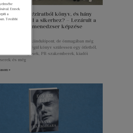
gyelmébe
ásával. Ennek
n lesz egy kéziratból könyv, és hány
píti a
 munkája kell a sikerhez? – Lezárult a
ban. További
 Talent kiadói menedzser képzése
ius 27.
s kézirat már jó kiindulópont, de önmagában még
g. Ahhoz, hogy végül könyv szülessen egy ötletből,
ztők, marketingesek, PR-szakemberek, kiadói
serek és még
vasom »