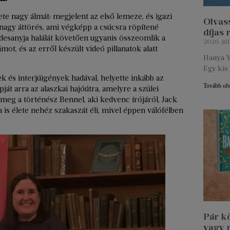
te nagy álmát: megjelent az első lemeze, és igazi
Olvass
 nagy áttörés, ami végképp a csúcsra röpítené
díjas
 Édesanyja halálát követően ugyanis összeomlik a
2026. júl
ot, és az erről készült videó pillanatok alatt
Hanya Y
Egy kis 
 és interjúigények hadával, helyette inkább az
Tovább ol
pját arra az alaszkai hajóútra, amelyre a szülei
k meg a történész Bennel, aki kedvenc írójáról, Jack
 is élete nehéz szakaszát éli, mivel éppen válófélben
Pár k
vagy 