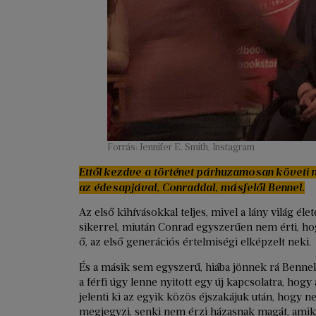
Forrás: Jennifer E. Smith, Instagram
Ettől kezdve a történet párhuzamosan követi
az édesapjával, Conraddal, másfelől Bennel.
Az első kihívásokkal teljes, mivel a lány világ éle
sikerrel, miután Conrad egyszerűen nem érti, hog
ő, az első generációs értelmiségi elképzelt neki.
És a másik sem egyszerű, hiába jönnek rá Bennel
a férfi úgy lenne nyitott egy új kapcsolatra, hogy
jelenti ki az egyik közös éjszakájuk után, hogy 
megjegyzi, senki nem érzi házasnak magát, amik