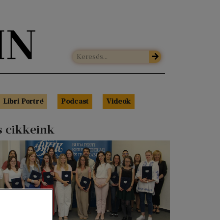
Libri Portré
Podcast
Videók
s cikkeink