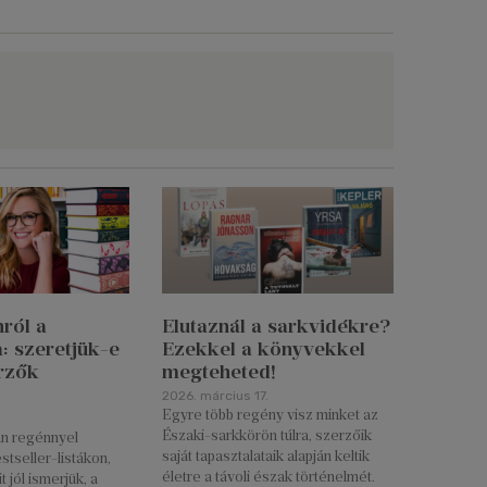
ról a
Elutaznál a sarkvidékre?
a: szeretjük-e
Ezekkel a könyvekkel
rzők
megteheted!
2026. március 17.
Egyre több regény visz minket az
Északi-sarkkörön túlra, szerzőik
an regénnyel
saját tapasztalataik alapján keltik
stseller-listákon,
életre a távoli észak történelmét.
 jól ismerjük, a