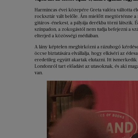
Harmincas évei közepére Greta valóra váltotta éle
rocksztár vált belőle. Ám mielőtt megtörténne a
gitáros-énekest, a pályája derékba törni látszik.
színpadon, a zokogástól nem tudja befejezni a szám
elterjed a közösségi médiában.
A lány képtelen megbirkózni a rázuhogó kérdések
öccse biztatására elvállalja, hogy elkíséri az édesa
eredetileg együtt akartak elutazni. Itt ismerkedi
Londonról tart előadást az utasoknak, és aki maga
van.