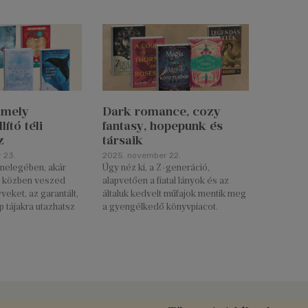
amely
Dark romance, cozy
lító téli
fantasy, hopepunk és
z
társaik
 23.
2025. november 22.
 melegében, akár
Úgy néz ki, a Z-generáció,
ió közben veszed
alapvetően a fiatal lányok és az
eket, az garantált,
általuk kedvelt műfajok mentik meg
 tájakra utazhatsz
a gyengélkedő könyvpiacot.