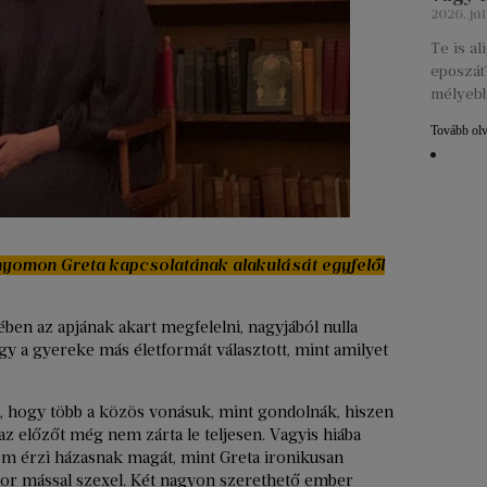
2026. júl
Te is a
eposzát?
mélyebb
Tovább ol
 nyomon Greta kapcsolatának alakulását egyfelől
tében az apjának akart megfelelni, nagyjából nulla
y a gyereke más életformát választott, mint amilyet
, hogy több a közös vonásuk, mint gondolnák, hiszen
 az előzőt még nem zárta le teljesen. Vagyis hiába
nem érzi házasnak magát, mint Greta ironikusan
or mással szexel. Két nagyon szerethető ember