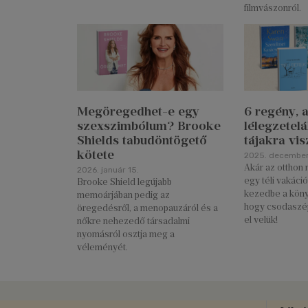
filmvászonról.
Megöregedhet-e egy
6 regény, 
szexszimbólum? Brooke
lélegzetelál
Shields tabudöntögető
tájakra vis
kötete
2025. december
Akár az otthon
2026. január 15.
egy téli vakác
Brooke Shield legújabb
kezedbe a könyv
memoárjában pedig az
hogy csodaszép
öregedésről, a menopauzáról és a
el velük!
nőkre nehezedő társadalmi
nyomásról osztja meg a
véleményét.