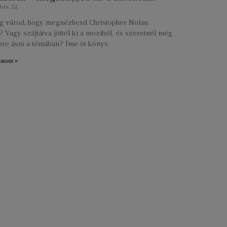
ius 22.
lig várod, hogy megnézhesd Christopher Nolan
 Vagy szájtátva jöttél ki a moziból, és szeretnél még
re ásni a témában? Íme öt könyv,
vasom »