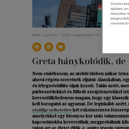
Tisztelt Lát
ajánlani, a
hiányában w
böngészőjébe
részletekért
Mörk Leonóra
2022. szeptember 16.
Greta hánykolódik, de
Nem emlékszem, az utóbbi időben mikor tetszett
ahová régóta szeretnék eljutni: Alaszkában, e
és lélegzetelállító tájak között. Talán azért, 
párbeszédekkel és fülledt szexjelenetekkel tel
keresztülküzdenem magam, hogy egy klasszikus
kell borogatni az agyamat. De leginkább azért,
elsüllyeszthetetlen
két rokonszenves főszereplő
amelyekkel egy bizonyos kor után valamennyi
kapcsolatokba keveredünk, megpróbálunk kibék
vajon azt az életet éljük-e, amire igazán vágyun