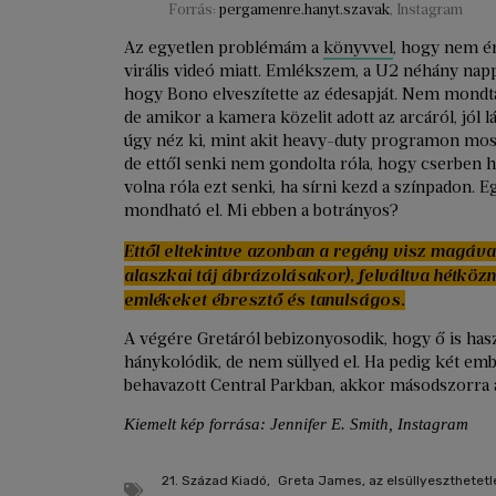
Forrás:
pergamenre.hanyt.szavak
, Instagram
Az egyetlen problémám a
könyvvel
, hogy nem é
virális videó miatt. Emlékszem, a U2 néhány napp
hogy Bono elveszítette az édesapját. Nem mondta l
de amikor a kamera közelit adott az arcáról, jól
úgy néz ki, mint akit heavy-duty programon most
de ettől senki nem gondolta róla, hogy cserben
volna róla ezt senki, ha sírni kezd a színpadon. 
mondható el. Mi ebben a botrányos?
Ettől eltekintve azonban a regény visz magával
alaszkai táj ábrázolásakor), felváltva hétköz
emlékeket ébresztő és tanulságos.
A végére Gretáról bebizonyosodik, hogy ő is has
hánykolódik, de nem süllyed el. Ha pedig két em
behavazott Central Parkban, akkor másodszorra a
Kiemelt kép forrása: Jennifer E. Smith, Instagram
21. Század Kiadó
,
Greta James, az elsüllyeszthetetl