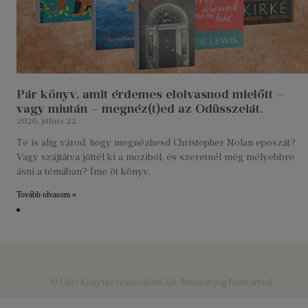
Pár könyv, amit érdemes elolvasnod mielőtt –
vagy miután – megnéz(t)ed az Odüsszeiát.
2026. július 22.
Te is alig várod, hogy megnézhesd Christopher Nolan eposzát?
Vagy szájtátva jöttél ki a moziból, és szeretnél még mélyebbre
ásni a témában? Íme öt könyv,
Tovább olvasom »
© Libri Könyvkereskedelmi Kft. Minden jog fenntartva!