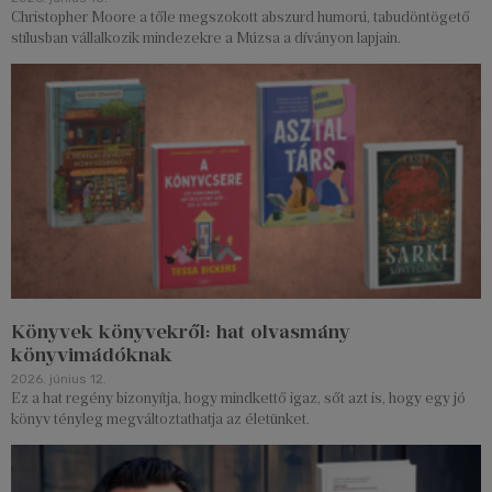
Christopher Moore a tőle megszokott abszurd humorú, tabudöntögető
stílusban vállalkozik mindezekre a Múzsa a díványon lapjain.
Könyvek könyvekről: hat olvasmány
könyvimádóknak
2026. június 12.
Ez a hat regény bizonyítja, hogy mindkettő igaz, sőt azt is, hogy egy jó
könyv tényleg megváltoztathatja az életünket.