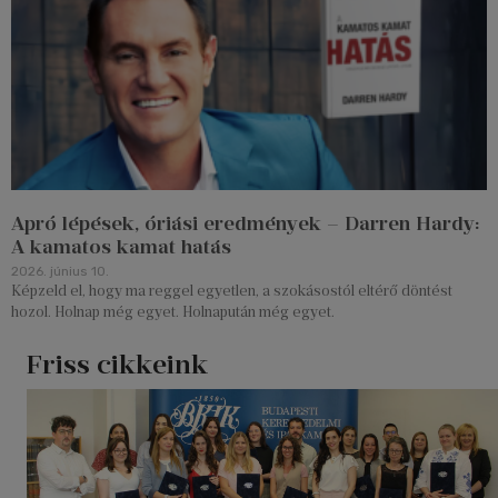
Apró lépések, óriási eredmények – Darren Hardy:
A kamatos kamat hatás
2026. június 10.
Képzeld el, hogy ma reggel egyetlen, a szokásostól eltérő döntést
hozol. Holnap még egyet. Holnapután még egyet.
Friss cikkeink