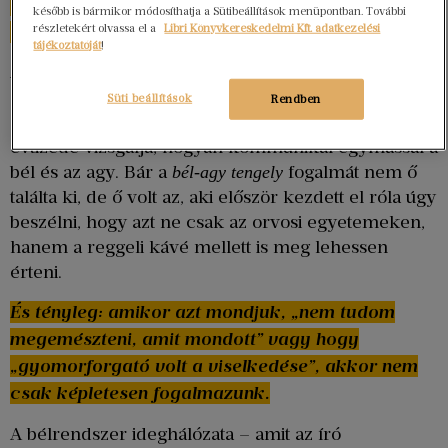
gyomrunk nem csupán emészt, hanem érez, jelez,
később is bármikor módosíthatja a Sütibeállítások menüpontban. További
részletekért olvassa el a
Libri Könyvkereskedelmi Kft. adatkezelési
sőt – gondolkodik is.
tájékoztatóját
!
A szerző nem egy újhullámos biohack-guru, hanem
a Kaliforniai Egyetem professzora,
Süti beállítások
Rendben
gasztroenterológus és agykutató, aki több mint négy
évtizede vizsgálja, hogyan kommunikál egymással a
bél és az agy. Bár a
fogalmát nem ő
bél-agy tengely
találta ki, de ő volt az, aki először kezdett el róla úgy
beszélni, hogy azt ne csak az orvosi egyetemeken,
hanem a reggeli kávé mellett is meg lehessen
érteni.
És tényleg: amikor azt mondjuk, „nem tudom
megemészteni, amit mondott” vagy hogy
„gyomorforgató volt a viselkedése”, akkor nem
csak képletesen fogalmazunk.
A bélrendszer ideghálózata – amit az író