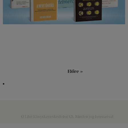
« Vissza
Előre »
© Libri Könyvkereskedelmi Kft. Minden jog fenntartva!