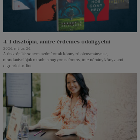
4+1 disztópia, amire érdemes odafigyelni
2026. május 26.
A disztópiák sosem számítottak könnyed olvasmánynak,
mondanivalójuk azonban nagyon is fontos, íme néhány könyv ami
elgondolkodtat.