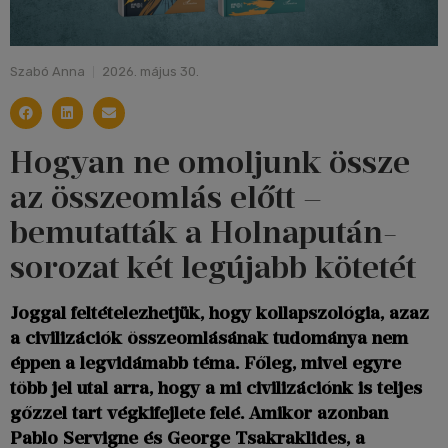
Szabó Anna
2026. május 30.
Hogyan ne omoljunk össze
az összeomlás előtt –
bemutatták a Holnapután-
sorozat két legújabb kötetét
Joggal feltételezhetjük, hogy kollapszológia, azaz
a civilizációk összeomlásának tudománya nem
éppen a legvidámabb téma. Főleg, mivel egyre
több jel utal arra, hogy a mi civilizációnk is teljes
gőzzel tart végkifejlete felé. Amikor azonban
Pablo Servigne és George Tsakraklides, a