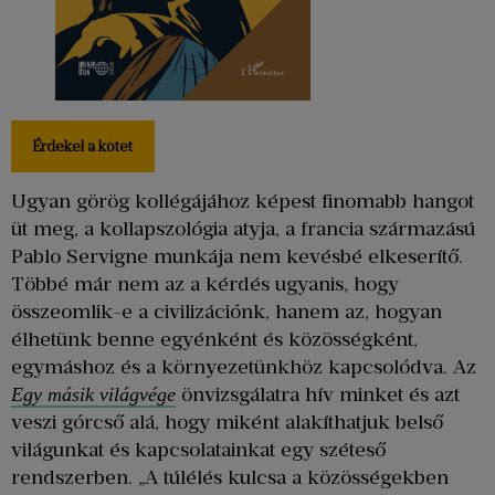
Érdekel a kötet
Ugyan görög kollégájához képest finomabb hangot
üt meg, a kollapszológia atyja, a francia származású
Pablo Servigne munkája nem kevésbé elkeserítő.
Többé már nem az a kérdés ugyanis, hogy
összeomlik-e a civilizációnk, hanem az, hogyan
élhetünk benne egyénként és közösségként,
egymáshoz és a környezetünkhöz kapcsolódva. Az
önvizsgálatra hív minket és azt
Egy másik világvége
veszi górcső alá, hogy miként alakíthatjuk belső
világunkat és kapcsolatainkat egy széteső
rendszerben. „A túlélés kulcsa a közösségekben