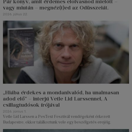
Pár könyv, amit érdemes elolvasnod mielőtt –
vagy miután – megnéz(t)ed az Odüsszeiát.
2026. július 22.
„Hiába érdekes a mondanivalód, ha unalmasan
adod elő” – interjú Vetle Lid Larssennel, A
csillagtudósok írójával
2026. június 1.
Vetle Lid Larssen a PesText Fesztivál vendégeként érkezett
Budapestre, ekkor találkoztunk vele egy beszélgetés erejéig.