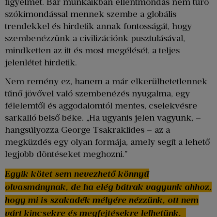
figyelmet. Bár munkáikban ellentmondás nem tűrő
szókimondással mennek szembe a globális
trendekkel és hirdetik annak fontosságát, hogy
szembenézzünk a civilizációnk pusztulásával,
mindketten az itt és most megélését, a teljes
jelenlétet hirdetik.
Nem remény ez, hanem a már elkerülhetetlennek
tűnő jövővel való szembenézés nyugalma, egy
félelemtől és aggodalomtól mentes, cselekvésre
sarkalló belső béke. „Ha ugyanis jelen vagyunk, –
hangsúlyozza George Tsakraklides – az a
megküzdés egy olyan formája, amely segít a lehető
legjobb döntéseket meghozni.”
Egyik kötet sem nevezhető könnyű
olvasmánynak, de ha elég bátrak vagyunk ahhoz,
hogy mi is szakadék mélyére nézzünk, ott nem
várt kincsekre és megfejtésekre lelhetünk.