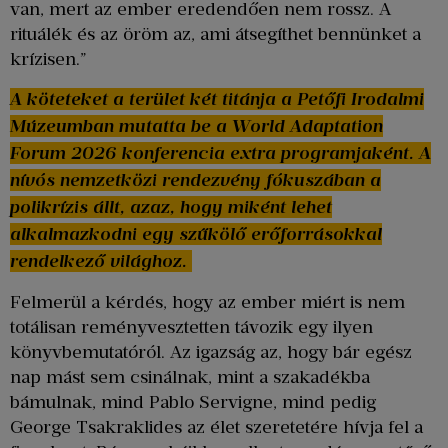
van, mert az ember eredendően nem rossz. A
rituálék és az öröm az, ami átsegíthet bennünket a
krízisen.”
A köteteket a terület két titánja a Petőfi Irodalmi
Múzeumban mutatta be a World Adaptation
Forum 2026 konferencia extra programjaként. A
nívós nemzetközi rendezvény fókuszában a
polikrízis állt, azaz, hogy miként lehet
alkalmazkodni egy szűkölő erőforrásokkal
rendelkező világhoz.
Felmerül a kérdés, hogy az ember miért is nem
totálisan reményvesztetten távozik egy ilyen
könyvbemutatóról. Az igazság az, hogy bár egész
nap mást sem csinálnak, mint a szakadékba
bámulnak, mind Pablo Servigne, mind pedig
George Tsakraklides az élet szeretetére hívja fel a