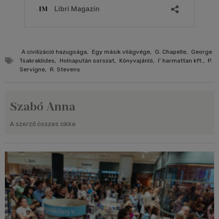
A civilizáció hazugsága
,
Egy másik világvége
,
G. Chapelle
,
George
Tsakraklides
,
Holnapután sorozat
,
Könyvajánló
,
l' harmattan kft.
,
P.
Servigne
,
R. Stevens
Szabó Anna
A szerző összes cikke