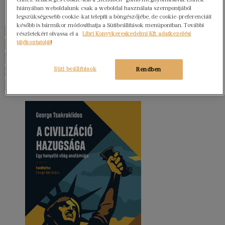
hiányában weboldalunk csak a weboldal használata szempontjából
hordozzák.
legszükségesebb cookie-kat telepíti a böngészőjébe, de cookie-preferenciáit
később is bármikor módosíthatja a Sütibeállítások menüpontban. További
Radikális számvetés ez saját önzésünkkel és a
részletekért olvassa el a
Libri Könyvkereskedelmi Kft. adatkezelési
tájékoztatóját
!
ténnyel, hogy az összeomlás ellen már semmit sem
tehetünk – egyedül azt dönthetjük el, milyen
Süti beállítások
Rendben
szerepet vállalunk a következmények
enyhítésében vagy rontásában.