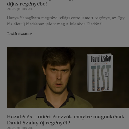
díjas regényébe!
2026. július 24.
Hanya Yanagihara megrázó, világszerte ismert regénye, az Egy
kis élet új kiadásban jelent meg a Jelenkor Kiadónál.
Tovább olvasom »
Hazatérés – miért érezzük ennyire magunkénak
David Szalay új regényét?
2026. július 20.