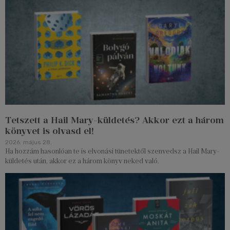
Tetszett a Hail Mary-küldetés? Akkor ezt a három
könyvet is olvasd el!
2026. május 28.
Ha hozzám hasonlóan te is elvonási tünetektől szenvedsz a Hail Mary-
küldetés után, akkor ez a három könyv neked való.