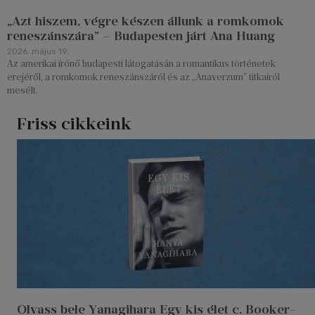
„Azt hiszem, végre készen állunk a romkomok
reneszánszára” – Budapesten járt Ana Huang
2026. május 19.
Az amerikai írónő budapesti látogatásán a romantikus történetek
erejéről, a romkomok reneszánszáról és az „Anaverzum” titkairól
mesélt.
Friss cikkeink
Olvass bele Yanagihara Egy kis élet c. Booker-