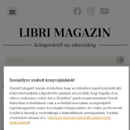
Könyvektől az olvasókig
Személyre szabott könyvajánlatok!
Tisztelt Látogató! Annak érdekében, hogy az ízléséhez minél közelebb álló
könyveket tudjunk a figyelmébe ajánlani, arra kérjük, hogy fogadja el az
ehhez szükséges cookie-kat a „Rendben” gomb megnyomásával. Ennek
hiányában weboldalunk csak a weboldal használata szempontjából
legszükségesebb cookie-kat telepíti a böngészőjébe, de cookie-preferenciáit
később is bármikor módosíthatja a Sütibeállítások menüpontban. További
részletekért olvassa el a
Libri Könyvkereskedelmi Kft. adatkezelési
tájékoztatóját
!