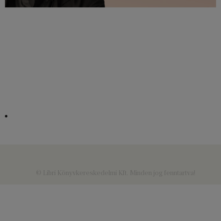
© Libri Könyvkereskedelmi Kft. Minden jog fenntartva!