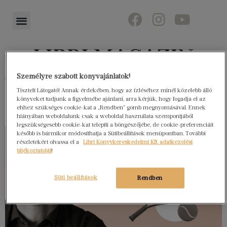
Személyre szabott könyvajánlatok!
Könyvektől az olvasókig
Tisztelt Látogató! Annak érdekében, hogy az ízléséhez minél közelebb álló
könyveket tudjunk a figyelmébe ajánlani, arra kérjük, hogy fogadja el az
ehhez szükséges cookie-kat a „Rendben” gomb megnyomásával. Ennek
hiányában weboldalunk csak a weboldal használata szempontjából
legszükségesebb cookie-kat telepíti a böngészőjébe, de cookie-preferenciáit
később is bármikor módosíthatja a Sütibeállítások menüpontban. További
részletekért olvassa el a
Libri Könyvkereskedelmi Kft. adatkezelési
tájékoztatóját
!
Süti beállítások
Rendben