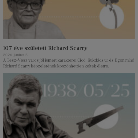
107 éve született Richard Scarry
2026. június 5.
A Tesz-Vesz város jól ismert karakterei Cicó, Bukdács úr és Egon mind
Richard Scarry képzeletének köszönhetően keltek életre.