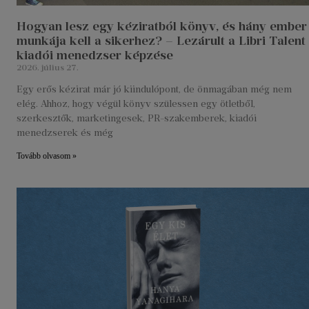
Hogyan lesz egy kéziratból könyv, és hány ember
munkája kell a sikerhez? – Lezárult a Libri Talent
kiadói menedzser képzése
2026. július 27.
Egy erős kézirat már jó kiindulópont, de önmagában még nem
elég. Ahhoz, hogy végül könyv szülessen egy ötletből,
szerkesztők, marketingesek, PR-szakemberek, kiadói
menedzserek és még
Tovább olvasom »