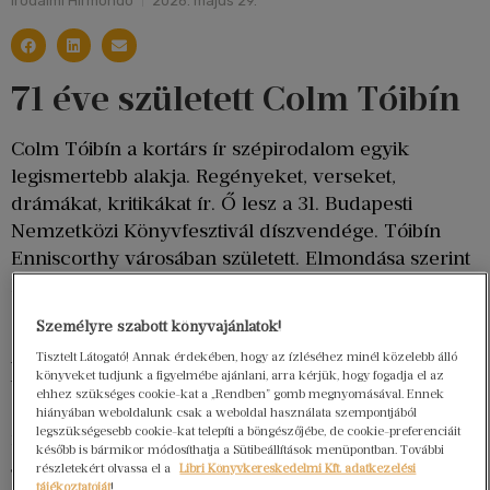
Irodalmi Hírmondó
2026. május 29.
71 éve született Colm Tóibín
Colm Tóibín a kortárs ír szépirodalom egyik
legismertebb alakja. Regényeket, verseket,
drámákat, kritikákat ír. Ő lesz a 31. Budapesti
Nemzetközi Könyvfesztivál díszvendége. Tóibín
Enniscorthy városában született. Elmondása szerint
kilencéves koráig nem tudott olvasni, ráadásul
dadogással is küzdött.
Személyre szabott könyvajánlatok!
A University College Dublin hallgatójaként
Tisztelt Látogató! Annak érdekében, hogy az ízléséhez minél közelebb álló
könyveket tudjunk a figyelmébe ajánlani, arra kérjük, hogy fogadja el az
történelmet és angol irodalmat tanult, majd három
ehhez szükséges cookie-kat a „Rendben” gomb megnyomásával. Ennek
évre Barcelonába költözött. Az ott töltött idő későbbi
hiányában weboldalunk csak a weboldal használata szempontjából
legszükségesebb cookie-kat telepíti a böngészőjébe, de cookie-preferenciáit
műveire nagy hatást gyakorolt. Első regénye, a
The
később is bármikor módosíthatja a Sütibeállítások menüpontban. További
címmel 1990-ben jelent meg. Ezt követte
South
részletekért olvassa el a
Libri Könyvkereskedelmi Kft. adatkezelési
tájékoztatóját
!