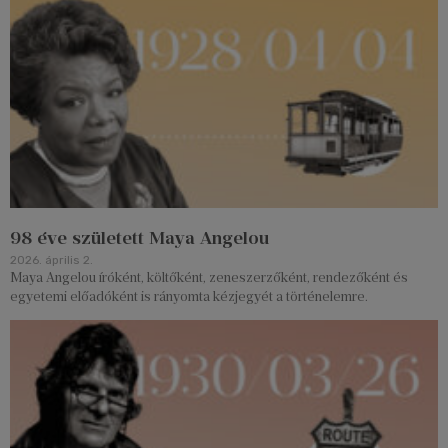
98 éve született Maya Angelou
2026. április 2.
Maya Angelou íróként, költőként, zeneszerzőként, rendezőként és
egyetemi előadóként is rányomta kézjegyét a történelemre.