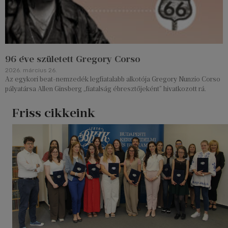
96 éve született Gregory Corso
2026. március 26.
Az egykori beat-nemzedék legfiatalabb alkotója Gregory Nunzio Corso
pályatársa Allen Ginsberg „fiatalság ébresztőjeként” hivatkozott rá.
Friss cikkeink