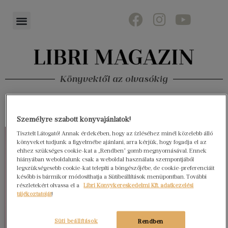
Könyvektől az olvasókig
Személyre szabott könyvajánlatok!
Tisztelt Látogató! Annak érdekében, hogy az ízléséhez minél közelebb álló
könyveket tudjunk a figyelmébe ajánlani, arra kérjük, hogy fogadja el az
ehhez szükséges cookie-kat a „Rendben” gomb megnyomásával. Ennek
hiányában weboldalunk csak a weboldal használata szempontjából
legszükségesebb cookie-kat telepíti a böngészőjébe, de cookie-preferenciáit
később is bármikor módosíthatja a Sütibeállítások menüpontban. További
részletekért olvassa el a
Libri Könyvkereskedelmi Kft. adatkezelési
tájékoztatóját
!
Süti beállítások
Rendben