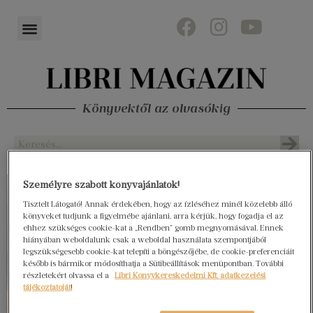
Könyvektől az olvasókig
Személyre szabott könyvajánlatok!
Tisztelt Látogató! Annak érdekében, hogy az ízléséhez minél közelebb álló
könyveket tudjunk a figyelmébe ajánlani, arra kérjük, hogy fogadja el az
ehhez szükséges cookie-kat a „Rendben” gomb megnyomásával. Ennek
hiányában weboldalunk csak a weboldal használata szempontjából
legszükségesebb cookie-kat telepíti a böngészőjébe, de cookie-preferenciáit
később is bármikor módosíthatja a Sütibeállítások menüpontban. További
részletekért olvassa el a
Libri Könyvkereskedelmi Kft. adatkezelési
tájékoztatóját
!