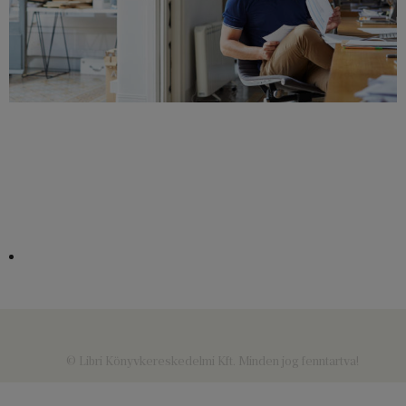
© Libri Könyvkereskedelmi Kft. Minden jog fenntartva!