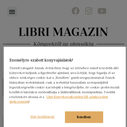
Könyvektől az olvasókig
Személyre szabott könyvajánlatok!
Tisztelt Látogató! Annak érdekében, hogy az ízléséhez minél közelebb álló
könyveket tudjunk a figyelmébe ajánlani, arra kérjük, hogy fogadja el az
ehhez szükséges cookie-kat a „Rendben” gomb megnyomásával. Ennek
hiányában weboldalunk csak a weboldal használata szempontjából
legszükségesebb cookie-kat telepíti a böngészőjébe, de cookie-preferenciáit
később is bármikor módosíthatja a Sütibeállítások menüpontban. További
részletekért olvassa el a
Libri Könyvkereskedelmi Kft. adatkezelési
tájékoztatóját
!
Süti beállítások
Rendben