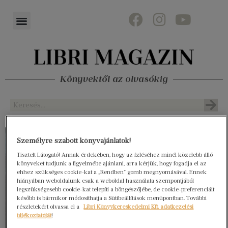
Könyvektől az olvasókig
Személyre szabott könyvajánlatok!
Tisztelt Látogató! Annak érdekében, hogy az ízléséhez minél közelebb álló
könyveket tudjunk a figyelmébe ajánlani, arra kérjük, hogy fogadja el az
ehhez szükséges cookie-kat a „Rendben” gomb megnyomásával. Ennek
hiányában weboldalunk csak a weboldal használata szempontjából
legszükségesebb cookie-kat telepíti a böngészőjébe, de cookie-preferenciáit
később is bármikor módosíthatja a Sütibeállítások menüpontban. További
részletekért olvassa el a
Libri Könyvkereskedelmi Kft. adatkezelési
tájékoztatóját
!