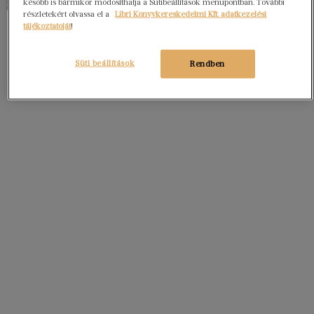
később is bármikor módosíthatja a Sütibeállítások menüpontban. További
részletekért olvassa el a
Libri Könyvkereskedelmi Kft. adatkezelési
tájékoztatóját
!
Süti beállítások
Rendben