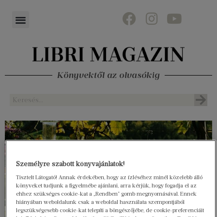
Könyvektől az olvasókig
Személyre szabott könyvajánlatok!
Tisztelt Látogató! Annak érdekében, hogy az ízléséhez minél közelebb álló
könyveket tudjunk a figyelmébe ajánlani, arra kérjük, hogy fogadja el az
ehhez szükséges cookie-kat a „Rendben” gomb megnyomásával. Ennek
hiányában weboldalunk csak a weboldal használata szempontjából
legszükségesebb cookie-kat telepíti a böngészőjébe, de cookie-preferenciáit