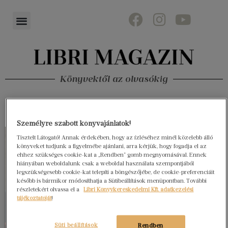
Könyvektől az olvasókig
Személyre szabott könyvajánlatok!
Tisztelt Látogató! Annak érdekében, hogy az ízléséhez minél közelebb álló
könyveket tudjunk a figyelmébe ajánlani, arra kérjük, hogy fogadja el az
ehhez szükséges cookie-kat a „Rendben” gomb megnyomásával. Ennek
hiányában weboldalunk csak a weboldal használata szempontjából
legszükségesebb cookie-kat telepíti a böngészőjébe, de cookie-preferenciáit
később is bármikor módosíthatja a Sütibeállítások menüpontban. További
részletekért olvassa el a
Libri Könyvkereskedelmi Kft. adatkezelési
tájékoztatóját
!
Süti beállítások
Rendben