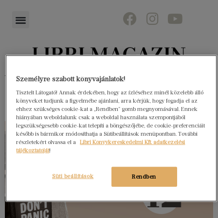
Könyvektől az olvasókig
Személyre szabott könyvajánlatok!
Tisztelt Látogató! Annak érdekében, hogy az ízléséhez minél közelebb álló
könyveket tudjunk a figyelmébe ajánlani, arra kérjük, hogy fogadja el az
ehhez szükséges cookie-kat a „Rendben” gomb megnyomásával. Ennek
hiányában weboldalunk csak a weboldal használata szempontjából
legszükségesebb cookie-kat telepíti a böngészőjébe, de cookie-preferenciáit
később is bármikor módosíthatja a Sütibeállítások menüpontban. További
részletekért olvassa el a
Libri Könyvkereskedelmi Kft. adatkezelési
tájékoztatóját
!
Süti beállítások
Rendben