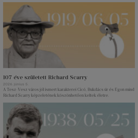
107 éve született Richard Scarry
2026. június 5.
A Tesz-Vesz város jól ismert karakterei Cicó, Bukdács úr és Egon mind
Richard Scarry képzeletének köszönhetően keltek életre.