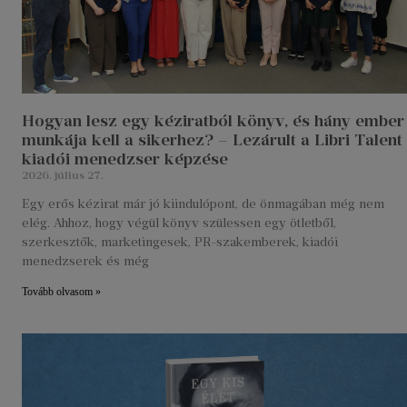
Hogyan lesz egy kéziratból könyv, és hány ember
munkája kell a sikerhez? – Lezárult a Libri Talent
kiadói menedzser képzése
2026. július 27.
Egy erős kézirat már jó kiindulópont, de önmagában még nem
elég. Ahhoz, hogy végül könyv szülessen egy ötletből,
szerkesztők, marketingesek, PR-szakemberek, kiadói
menedzserek és még
Tovább olvasom »