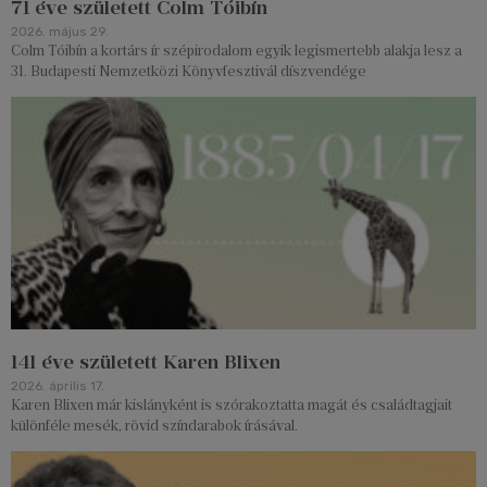
71 éve született Colm Tóibín
2026. május 29.
Colm Tóibín a kortárs ír szépirodalom egyik legismertebb alakja lesz a
31. Budapesti Nemzetközi Könyvfesztivál díszvendége
141 éve született Karen Blixen
2026. április 17.
Karen Blixen már kislányként is szórakoztatta magát és családtagjait
különféle mesék, rövid színdarabok írásával.