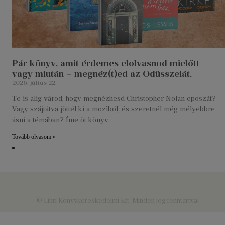
Pár könyv, amit érdemes elolvasnod mielőtt –
vagy miután – megnéz(t)ed az Odüsszeiát.
2026. július 22.
Te is alig várod, hogy megnézhesd Christopher Nolan eposzát?
Vagy szájtátva jöttél ki a moziból, és szeretnél még mélyebbre
ásni a témában? Íme öt könyv,
Tovább olvasom »
© Libri Könyvkereskedelmi Kft. Minden jog fenntartva!