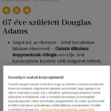
Irodalmi Hírmondó
2019. március 11.
67 éve született Douglas
Adams
Angol író, az ötrészes – tehát bevallottan
hibásan elnevezett –
Galaxis útikalauz
stopposoknak-trilógia
szerzője. Írói
karrierjének kezdete előtt dolgozott többek
között egy
csirkefarmon
és egy gazdag katari
család
testőreként
is.
Személyre szabott könyvajánlatok!
Egész életében érdeklődött a
technológiai
Tisztelt Látogató! Annak érdekében, hogy az ízléséhez minél közelebb álló
újítások
iránt. Már 1983-ban volt e-mail-címe,
könyveket tudjunk a figyelmébe ajánlani, arra kérjük, hogy fogadja el az
1984-ben ő vásárolta Anglia első Macintosh-
ehhez szükséges cookie-kat a „Rendben” gomb megnyomásával. Ennek
hiányában weboldalunk csak a weboldal használata szempontjából
számítógépét, két évvel a Wikipedia indulása
legszükségesebb cookie-kat telepíti a böngészőjébe, de cookie-preferenciáit
előtt létrehozta az első közösségi elven alapuló
később is bármikor módosíthatja a Sütibeállítások menüpontban. További
részletekért olvassa el a
Libri Könyvkereskedelmi Kft. adatkezelési
tudásbankot
, és több
számítógépes játék