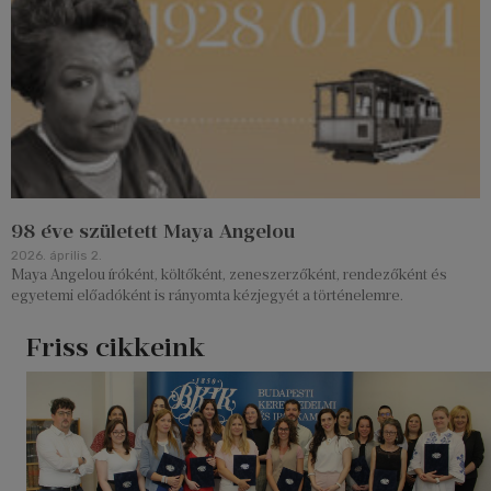
98 éve született Maya Angelou
2026. április 2.
Maya Angelou íróként, költőként, zeneszerzőként, rendezőként és
egyetemi előadóként is rányomta kézjegyét a történelemre.
Friss cikkeink