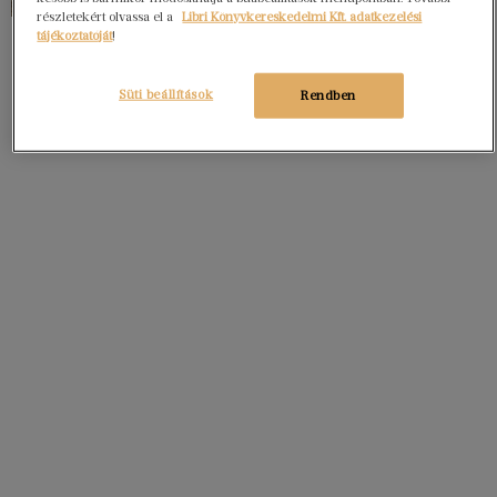
részletekért olvassa el a
Libri Könyvkereskedelmi Kft. adatkezelési
tájékoztatóját
!
Süti beállítások
Rendben