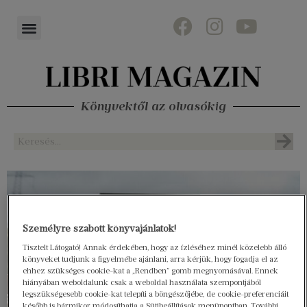
Könyvektől az olvasókig
Személyre szabott könyvajánlatok!
Tisztelt Látogató! Annak érdekében, hogy az ízléséhez minél közelebb álló
könyveket tudjunk a figyelmébe ajánlani, arra kérjük, hogy fogadja el az
ehhez szükséges cookie-kat a „Rendben” gomb megnyomásával. Ennek
hiányában weboldalunk csak a weboldal használata szempontjából
legszükségesebb cookie-kat telepíti a böngészőjébe, de cookie-preferenciáit
később is bármikor módosíthatja a Sütibeállítások menüpontban. További