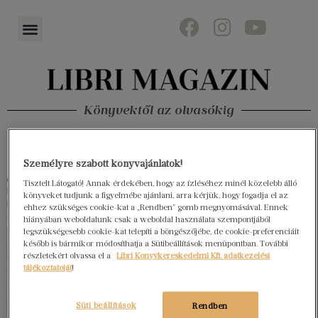
Könyvektől az olvasókig
Személyre szabott könyvajánlatok!
Tisztelt Látogató! Annak érdekében, hogy az ízléséhez minél közelebb álló
könyveket tudjunk a figyelmébe ajánlani, arra kérjük, hogy fogadja el az
ehhez szükséges cookie-kat a „Rendben” gomb megnyomásával. Ennek
hiányában weboldalunk csak a weboldal használata szempontjából
legszükségesebb cookie-kat telepíti a böngészőjébe, de cookie-preferenciáit
később is bármikor módosíthatja a Sütibeállítások menüpontban. További
részletekért olvassa el a
Libri Könyvkereskedelmi Kft. adatkezelési
tájékoztatóját
!
Süti beállítások
Rendben