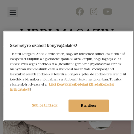
Személyre szabott könyvajánlatok!
Könyvektől az olvasókig
Tisztelt Látogató! Annak érdekében, hogy az ízléséhez minél közelebb álló
könyveket tudjunk a figyelmébe ajánlani, arra kérjük, hogy fogadja el az
ehhez szükséges cookie-kat a „Rendben” gomb megnyomásával. Ennek
hiányában weboldalunk csak a weboldal használata szempontjából
legszükségesebb cookie-kat telepíti a böngészőjébe, de cookie-preferenciáit
később is bármikor módosíthatja a Sütibeállítások menüpontban. További
részletekért olvassa el a
Libri Könyvkereskedelmi Kft. adatkezelési
tájékoztatóját
!
Süti beállítások
Rendben