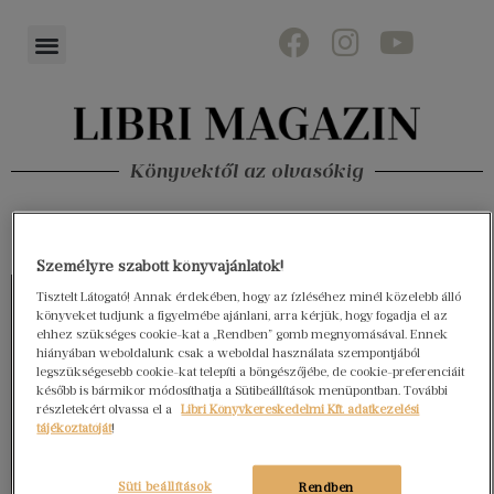
Könyvektől az olvasókig
Személyre szabott könyvajánlatok!
Tisztelt Látogató! Annak érdekében, hogy az ízléséhez minél közelebb álló
könyveket tudjunk a figyelmébe ajánlani, arra kérjük, hogy fogadja el az
ehhez szükséges cookie-kat a „Rendben” gomb megnyomásával. Ennek
hiányában weboldalunk csak a weboldal használata szempontjából
legszükségesebb cookie-kat telepíti a böngészőjébe, de cookie-preferenciáit
később is bármikor módosíthatja a Sütibeállítások menüpontban. További
részletekért olvassa el a
Libri Könyvkereskedelmi Kft. adatkezelési
tájékoztatóját
!
Süti beállítások
Rendben