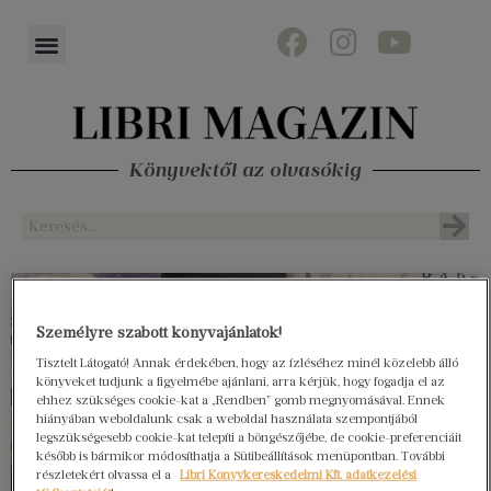
Könyvektől az olvasókig
Személyre szabott könyvajánlatok!
Tisztelt Látogató! Annak érdekében, hogy az ízléséhez minél közelebb álló
könyveket tudjunk a figyelmébe ajánlani, arra kérjük, hogy fogadja el az
ehhez szükséges cookie-kat a „Rendben” gomb megnyomásával. Ennek
hiányában weboldalunk csak a weboldal használata szempontjából
legszükségesebb cookie-kat telepíti a böngészőjébe, de cookie-preferenciáit
később is bármikor módosíthatja a Sütibeállítások menüpontban. További
részletekért olvassa el a
Libri Könyvkereskedelmi Kft. adatkezelési