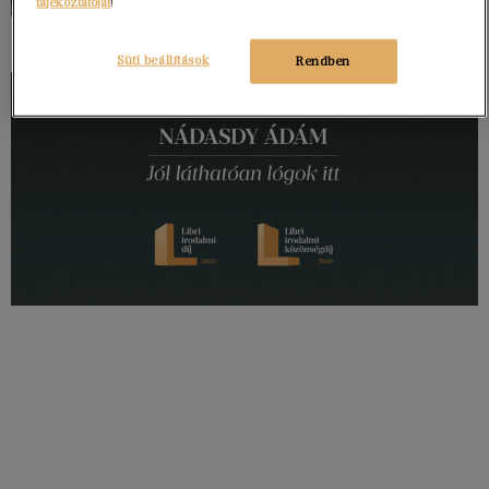
tájékoztatóját
!
Süti beállítások
Rendben