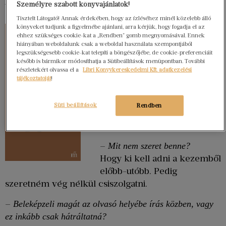
Személyre szabott könyvajánlatok!
tehetséges.
Tisztelt Látogató! Annak érdekében, hogy az ízléséhez minél közelebb álló
–
Mit szeret a legjobban az
könyveket tudjunk a figyelmébe ajánlani, arra kérjük, hogy fogadja el az
ehhez szükséges cookie-kat a „Rendben” gomb megnyomásával. Ennek
írásban?
hiányában weboldalunk csak a weboldal használata szempontjából
Hogy lehet bujkálni a
legszükségesebb cookie-kat telepíti a böngészőjébe, de cookie-preferenciáit
később is bármikor módosíthatja a Sütibeállítások menüpontban. További
természetes és a
részletekért olvassa el a
Libri Könyvkereskedelmi Kft. adatkezelési
természetellenes között.
tájékoztatóját
!
Néha azért nem írok le
valamit, mert úgy nem
Süti beállítások
Rendben
beszél senki. Néha meg
éppen azért.
–
Mit nem szeret benne?
Hogy ki kell adni a kezemből
előbb-utóbb. Pedig
szeretném vég nélkül csiszolgatni.
–
Beleképzeli magát az olvasó helyébe írás közben, vagy
ez inkább csak hátráltatná?