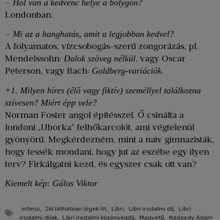
–
Hol van a kedvenc helye a bolygón?
Londonban.
–
Mi az a hanghatás, amit a legjobban kedvel?
A folyamatos, vízcsobogás-szerű zongorázás, pl.
Mendelssohn:
, vagy Oscar
Dalok szöveg nélkül
Peterson, vagy Bach:
.
Goldberg-variációk
+1. Milyen híres (élő vagy fiktív) személlyel találkozna
szívesen? Miért épp vele?
Norman Foster angol építésszel. Ő csinálta a
londoni „Uborka” felhőkarcolót, ami végtelenül
gyönyörű. Megkérdezném, mint a naiv gimnazisták,
hogy tessék mondani, hogy jut az eszébe egy ilyen
terv? Firkálgatni kezd, és egyszer csak ott van?
Kiemelt kép: Gálos Viktor
interjú
,
Jól láthatóan lógok itt
,
Libri
,
Libri irodalmi díj
,
Libri
irodalmi díjak
,
Libri irodalmi közönségdíj
,
Magvető
,
Nádasdy Ádám