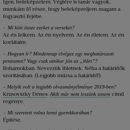
Igen, beleképzelem. Végtére is tanár vagyok,
munkám fő része, hogy beleképzeljem magam a
fogyasztó fejébe.
–
Mi köti össze ezeket a verseket?
Az én lelkem. Az én nyelvem. Az én életem. Az én
korlátaim.
–
Hogyan ír? Mindennap elvégez egy meghatározott
penzumot? Vagy csak amikor jön az „ihlet”?
Rohamokban. Nevezzük ihletnek. Néha a határidők
szorításában. (Legjobb múzsa a határidő!)
–
Melyik volt a legjobb olvasmányélménye 2019-ben?
Krusovszky Dénes
:
című
Akik már nem leszünk sosem
regénye.
–
Mi szeretett volna lenni gyerekkorában?
Építész.