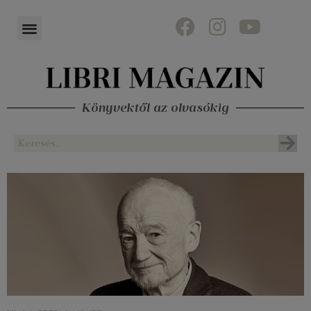
Könyvektől az olvasókig