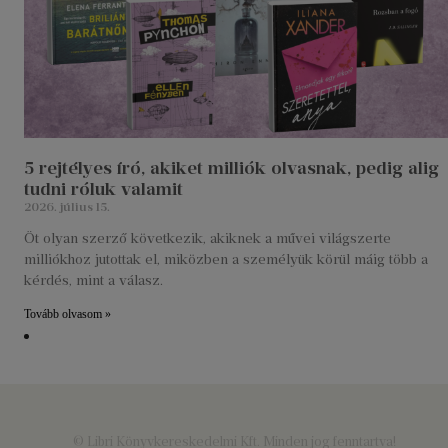
5 rejtélyes író, akiket milliók olvasnak, pedig alig
tudni róluk valamit
2026. július 15.
Öt olyan szerző következik, akiknek a művei világszerte
milliókhoz jutottak el, miközben a személyük körül máig több a
kérdés, mint a válasz.
Tovább olvasom »
© Libri Könyvkereskedelmi Kft. Minden jog fenntartva!