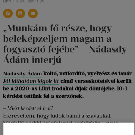
Libri
2020. április 20.
„Munkám fő része, hogy
beleképzeljem magam a
fogyasztó fejébe” – Nádasdy
Ádám interjú
Nádasdy Ádám
költő, műfordító, nyelvész és tanár
Jól láthatóan lógok itt
című verseskötetével került
be a 2020-as Libri irodalmi díjak döntőjébe. 10+1
kérdést tettünk fel a szerzőnek.
–
Miért kezdett el írni?
Észrevettem, hogy tudok bánni a szavakkal.
Másfelől a többi önkifejezési eszközhöz – zene,
tánc, vizuális művészetek – nem voltam elég