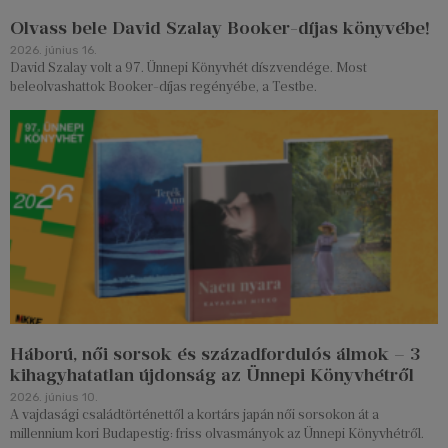
Olvass bele David Szalay Booker-díjas könyvébe!
2026. június 16.
David Szalay volt a 97. Ünnepi Könyvhét díszvendége. Most
beleolvashattok Booker-díjas regényébe, a Testbe.
Háború, női sorsok és századfordulós álmok – 3
kihagyhatatlan újdonság az Ünnepi Könyvhétről
2026. június 10.
A vajdasági családtörténettől a kortárs japán női sorsokon át a
millennium kori Budapestig: friss olvasmányok az Ünnepi Könyvhétről.