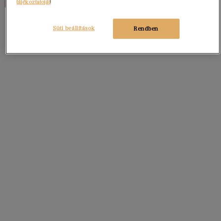
tájékoztatóját
!
Süti beállítások
Rendben