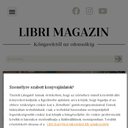
Könyvektől az olvasókig
Személyre szabott könyvajánlatok!
Tisztelt Látogató! Annak érdekében, hogy az ízléséhez minél közelebb álló
könyveket tudjunk a figyelmébe ajánlani, arra kérjük, hogy fogadja el az
ehhez szükséges cookie-kat a „Rendben” gomb megnyomásával. Ennek
hiányában weboldalunk csak a weboldal használata szempontjából
legszükségesebb cookie-kat telepíti a böngészőjébe, de cookie-preferenciáit
később is bármikor módosíthatja a Sütibeállítások menüpontban. További
részletekért olvassa el a
Libri Könyvkereskedelmi Kft. adatkezelési