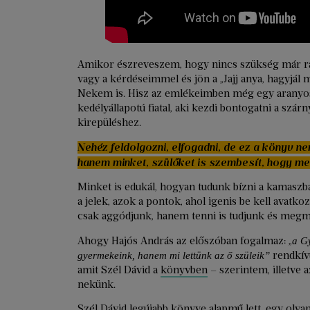
Amikor észreveszem, hogy nincs szükség már r
vagy a kérdéseimmel és jön a „Jajj anya, hagyjál m
Nekem is. Hisz az emlékeimben még egy aranyos
kedélyállapotú fiatal, aki kezdi bontogatni a szárn
kirepüléshez.
Nehéz feldolgozni, elfogadni, de ez a könyv 
hanem minket, szülőket is szembesít, hogy meg
Minket is edukál, hogyan tudunk bízni a kamaszb
a jelek, azok a pontok, ahol igenis be kell avatk
csak aggódjunk, hanem tenni is tudjunk és megm
Ahogy Hajós András az előszóban fogalmaz: „
a G
rendkív
gyermekeink, hanem mi lettünk az ő szüleik”
amit Szél Dávid a
könyvben
– szerintem, illetve 
nekünk.
Szél Dávid legújabb könyve alapmű lett, egy olya