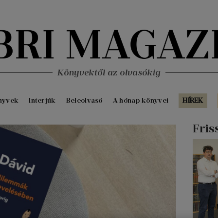
Könyvektől az olvasókig
nyvek
Interjúk
Beleolvasó
A hónap könyvei
HÍREK
Fris