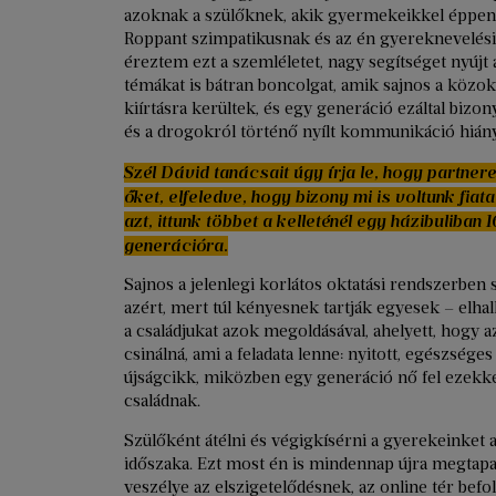
azoknak a szülőknek, akik gyermekeikkel éppen
Roppant szimpatikusnak és az én gyereknevelés
éreztem ezt a szemléletet, nagy segítséget nyújt
témákat is bátran boncolgat, amik sajnos a közok
kiírtásra kerültek, és egy generáció ezáltal bizon
és a drogokról történő nyílt kommunikáció hiány
Szél Dávid tanácsait úgy írja le, hogy partner
őket, elfeledve, hogy bizony mi is voltunk fiat
azt, ittunk többet a kelleténél egy házibuliba
generációra.
Sajnos a jelenlegi korlátos oktatási rendszerbe
azért, mert túl kényesnek tartják egyesek – elhal
a családjukat azok megoldásával, ahelyett, hogy a
csinálná, ami a feladata lenne: nyitott, egészséges
újságcikk, miközben egy generáció nő fel ezekkel
családnak.
Szülőként átélni és végigkísérni a gyerekeinket 
időszaka. Ezt most én is mindennap újra megtapa
veszélye az elszigetelődésnek, az online tér bef