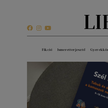
Fikció
Ismeretterjesztő
Gyerekkö