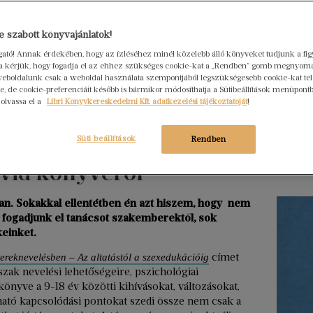
Hogya
 szabott könyvajánlatok!
ember
ogató! Annak érdekében, hogy az ízléséhez minél közelebb álló könyveket tudjunk a fi
Libri
rra kérjük, hogy fogadja el az ehhez szükséges cookie-kat a „Rendben” gomb megnyom
2026. júl
eboldalunk csak a weboldal használata szempontjából legszükségesebb cookie-kat tele
, de cookie-preferenciáit később is bármikor módosíthatja a Sütibeállítások menüpont
Egy erő
 olvassa el a
Libri Könyvkereskedelmi Kft. adatkezelési tájékoztatóját
!
nem elé
szerkes
Süti beállítások
Rendben
s Eset” – Jakupcsek
menedz
ávid könyvéről
Tovább ol
n. Sokakkal ellentétben én azt hiszem, hogy nem
, fogadjunk el tanácsot szakemberektől, sok
einket.
címet
reknevelésben – Az altatástól a szexedukációig
szak nevelési lehetőségeire, pszichológiai
könyve a 9-18 év közötti kihívásokat, változásokat,
ható kapcsolódási pontokat szedi össze nem csak a