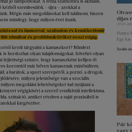
hat jó támpontokat. A téma számomra is aktuális,
 kézből szembesülök – újra – azokkal a
Olvass
éltünk. Mégis más megoldásokat kell találnom, hiszen
díjas
 sem mindegy, hogy milyen évet írunk.
2026. júl
izitással és humorral, szabadon és kendőzetlenül
Hanya Y
oribb témákat és problémaköröket veszi végig.
Egy kis 
kortól kezdi tárgyalni a kamaszkort? Mindezt
Tovább ol
 is hordozhat olyan tulajdonságokat, felvehet olyan
mi fejlettségi szintre, hogy kamaszként kelljen őt
 éves koromtól már bőven kamasznak minősültem,
lád, a barátok, a sport szerepéről, a pornó, a drogok,
ejlődésére, milyen jelentősége van a szociális
és milyen megoldási lehetőségeket tud nyújtani a
nyvet végigkíséri a szerző rendkívüli intellektusa,
da, szituáció, amiket részben a saját praxisából is
atokkal kiegészítve.
Pár k
vagy 