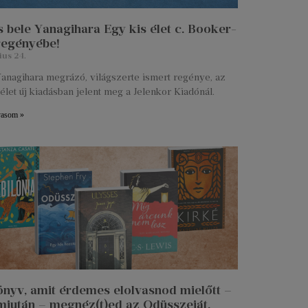
 bele Yanagihara Egy kis élet c. Booker-
 regényébe!
ius 24.
anagihara megrázó, világszerte ismert regénye, az
élet új kiadásban jelent meg a Jelenkor Kiadónál.
vasom »
önyv, amit érdemes elolvasnod mielőtt –
miután – megnéz(t)ed az Odüsszeiát.