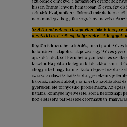
szülőknek címezve, a társadalom egészének nyújt
hiszen Emma lányom hamarosan 15 éves, így első
szituációkkal, amiket a fiaimnál már átéltem, át
nem mindegy, hogy fiút vagy lányt nevelsz és az
Szél Dávid ebben a könyvében hihetetlen prec
vesézi ki az érzékeny helyzeteket. A leggyak
Rögtön felmerülhet a kérdés, miért pont 9 éves 
tudományos alapokra alapozza: egy 9 éves gyerek
új szokásokat, sőt kerülhet olyan testi- és szelle
kezelni. Ha jobban belegondolok, akkor én is 9
ahogy a két nagy fiam is. Külön fejezet szól a csa
az iskolaválasztás hatásáról a gyerekeink jellemf
hálónak, miként alakítja az ízlést, a szokásokat 
gyerekek elé tornyosuló problémákra. Az egész kö
fiatalos, könnyed nyelvezete, sok a hétköznapi pél
hoz életszerű párbeszédek formájában, magyaráz