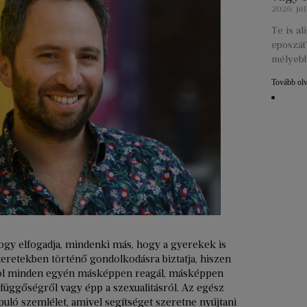
2026. júl
Te is a
eposzát?
mélyebb
Tovább ol
hogy elfogadja, mindenki más, hogy a gyerekek is
 keretekben történő gondolkodásra biztatja, hiszen
ahol minden egyén másképpen reagál, másképpen
ü-függőségről vagy épp a szexualitásról. Az egész
puló szemlélet, amivel segítséget szeretne nyújtani