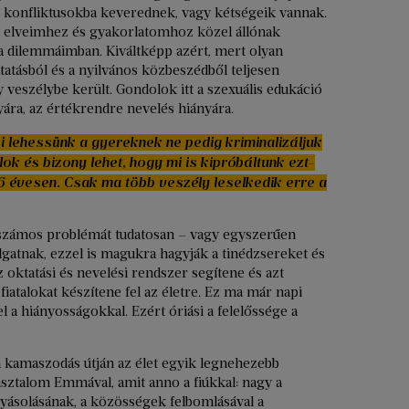
 konfliktusokba keverednek, vagy kétségeik vannak.
i elveimhez és gyakorlatomhoz közel állónak
 a dilemmáimban. Kiváltképp azért, mert olyan
tatásból és a nyilvános közbeszédből teljesen
y veszélybe került. Gondolok itt a szexuális edukáció
ára, az értékrendre nevelés hiányára.
ei lehessünk a gyereknek ne pedig kriminalizáljuk
alok és bizony lehet, hogy mi is kipróbáltunk ezt-
n 16 évesen. Csak ma több veszély leselkedik erre a
n számos problémát tudatosan – vagy egyszerűen
lgatnak, ezzel is magukra hagyják a tinédzsereket és
z oktatási és nevelési rendszer segítene és azt
 fiatalokat készítene fel az életre. Ez ma már napi
 a hiányosságokkal. Ezért óriási a felelőssége a
a kamaszodás útján az élet egyik legnehezebb
sztalom Emmával, amit anno a fiúkkal: nagy a
olyásolásának, a közösségek felbomlásával a