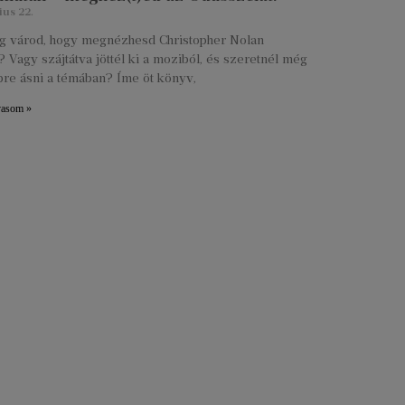
ius 22.
lig várod, hogy megnézhesd Christopher Nolan
 Vagy szájtátva jöttél ki a moziból, és szeretnél még
re ásni a témában? Íme öt könyv,
vasom »