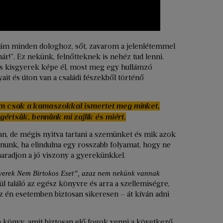
ám minden dologhoz, sőt, zavarom a jelenlétemmel
ár!”. Ez nekünk, felnőtteknek is nehéz tud lenni.
 kisgyerek képe él, most meg egy hullámzó
yait és úton van a családi fészekből történő
nem csak a kamaszokkal ismertet meg minket,
értsük, bennünk mi zajlik és miért.
an, de mégis nyitva tartani a szemünket és mik azok
oznunk, ha elindulna egy rosszabb folyamat, hogy ne
aradjon a jó viszony a gyerekünkkel.
yerek Nem Birtokos Eset”, azaz nem nekünk vannak
ül találó az egész könyvre és arra a szellemiségre,
az én esetemben biztosan sikeresen – át kíván adni
n könyv, amit biztosan elő fogok venni a következő