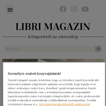
Könyvektől az olvasókig
Személyre szabott könyvajánlatok!
Tisztelt Látogató! Annak érdekében, hogy az ízléséhez minél közelebb álló
könyveket tudjunk a figyelmébe ajánlani, arra kérjük, hogy fogadja el az
ehhez szükséges cookie-kat a „Rendben” gomb megnyomásával. Ennek
hiányában weboldalunk csak a weboldal használata szempontjából
legszükségesebb cookie-kat telepíti a böngészőjébe, de cookie-preferenciáit
később is bármikor módosíthatja a Sütibeállítások menüpontban. További
részletekért olvassa el a
Libri Könyvkereskedelmi Kft. adatkezelési