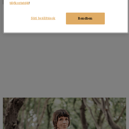
tájékoztatóját
!
Süti beállítások
Rendben