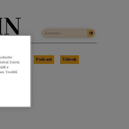
gyelmébe
Libri Portré
Podcast
Videók
ásával. Ennek
píti a
ban. További