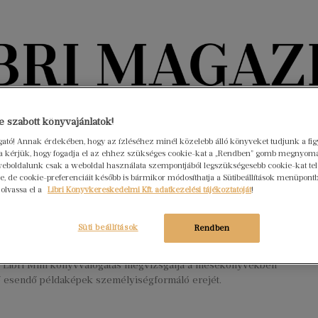
Könyvektől az olvasókig
 szabott könyvajánlatok!
ogató! Annak érdekében, hogy az ízléséhez minél közelebb álló könyveket tudjunk a fi
nyvek
Interjúk
Beleolvasó
A hónap könyvei
HÍREK
rra kérjük, hogy fogadja el az ehhez szükséges cookie-kat a „Rendben” gomb megnyom
eboldalunk csak a weboldal használata szempontjából legszükségesebb cookie-kat tele
, de cookie-preferenciáit később is bármikor módosíthatja a Sütibeállítások menüpont
listenekkel nem lehet azonosulni” –
 olvassa el a
Libri Könyvkereskedelmi Kft. adatkezelési tájékoztatóját
!
 Annamária valódi példaképekről
l
Süti beállítások
Rendben
is 29.
Nincs hozzászólás
i Libri Mini könyvválogatás megvizsgálja a mesekönyvekben
 esendő példaképek személyiségformáló erejét.