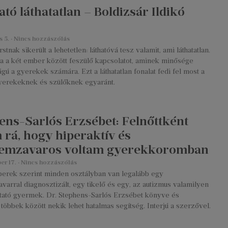
ató láthatatlan – Boldizsár Ildikó
s 5.
Nincs hozzászólás
stnak sikerült a lehetetlen: láthatóvá tesz valamit, ami láthatatlan.
a a két ember között feszülő kapcsolatot, aminek minősége
ágú a gyerekek számára. Ezt a láthatatlan fonalat fedi fel most a
yerekeknek és szülőknek egyaránt.
ens-Sarlós Erzsébet: Felnőttként
m rá, hogy hiperaktív és
lemzavaros voltam gyerekkoromban
er 17.
Nincs hozzászólás
erek szerint minden osztályban van legalább egy
varral diagnosztizált, egy tikelő és egy, az autizmus valamilyen
utató gyermek. Dr. Stephens-Sarlós Erzsébet könyve és
öbbek között nekik lehet hatalmas segítség. Interjú a szerzővel.