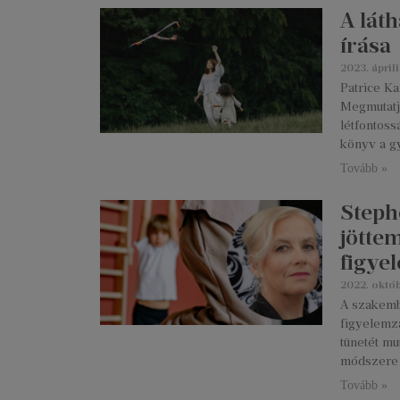
A láth
írása
2023. áprili
Patrice Kar
Megmutatj
létfontoss
könyv a g
Tovább »
Steph
jötte
figye
2022. októb
A szakemb
figyelemza
tünetét m
módszere t
Tovább »