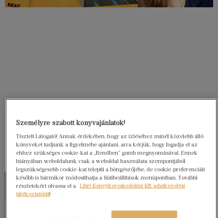
Személyre szabott könyvajánlatok!
Tisztelt Látogató! Annak érdekében, hogy az ízléséhez minél közelebb álló
könyveket tudjunk a figyelmébe ajánlani, arra kérjük, hogy fogadja el az
ehhez szükséges cookie-kat a „Rendben” gomb megnyomásával. Ennek
hiányában weboldalunk csak a weboldal használata szempontjából
legszükségesebb cookie-kat telepíti a böngészőjébe, de cookie-preferenciáit
később is bármikor módosíthatja a Sütibeállítások menüpontban. További
részletekért olvassa el a
Libri Könyvkereskedelmi Kft. adatkezelési
tájékoztatóját
!