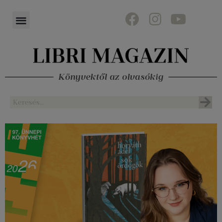
Könyvektől az olvasókig