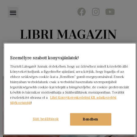
Könyvektől az olvasókig
Személyre szabott könyvajánlatok!
Tisztelt Látogató! Annak érdekében, hogy az ízléséhez minél közelebb álló
könyveket tudjunk a figyelmébe ajánlani, arra kérjük, hogy fogadja el az
ehhez szükséges cookie-kat a „Rendben” gomb megnyomásával. Ennek
hiányában weboldalunk csak a weboldal használata szempontjából
legszükségesebb cookie-kat telepíti a böngészőjébe, de cookie-preferenciáit
később is bármikor módosíthatja a Sütibeállítások menüpontban. További
részletekért olvassa el a
Libri Könyvkereskedelmi Kft. adatkezelési
tájékoztatóját
!
Süti beállítások
Rendben