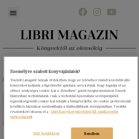
Könyvektől az olvasókig
Személyre szabott könyvajánlatok!
Tisztelt Látogató! Annak érdekében, hogy az ízléséhez minél közelebb álló
könyveket tudjunk a figyelmébe ajánlani, arra kérjük, hogy fogadja el az
ehhez szükséges cookie-kat a „Rendben” gomb megnyomásával. Ennek
hiányában weboldalunk csak a weboldal használata szempontjából
legszükségesebb cookie-kat telepíti a böngészőjébe, de cookie-preferenciáit
később is bármikor módosíthatja a Sütibeállítások menüpontban. További
részletekért olvassa el a
Libri Könyvkereskedelmi Kft. adatkezelési
tájékoztatóját
!
Süti beállítások
Rendben