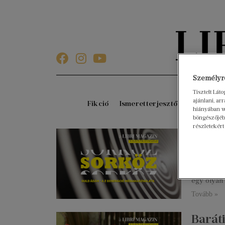
Személyre
Tisztelt Lát
ajánlani, a
Fikció
Ismeretterjesztő
Gyerekkö
hiányában w
böngészőjébe
részletekért
A Z g
2022. nove
Hogy az i
közhelyne
egy olyan 
Tovább »
Barát