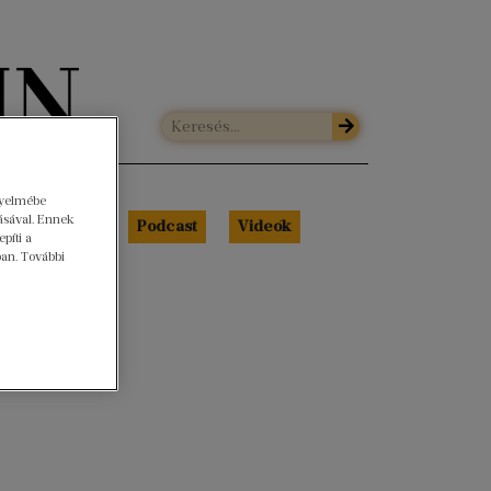
gyelmébe
ásával. Ennek
Libri Portré
Podcast
Videók
píti a
ban. További