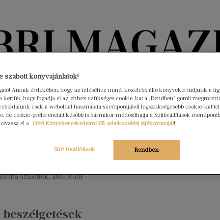
Könyvektől az olvasókig
 szabott könyvajánlatok!
ogató! Annak érdekében, hogy az ízléséhez minél közelebb álló könyveket tudjunk a fi
rra kérjük, hogy fogadja el az ehhez szükséges cookie-kat a „Rendben” gomb megnyom
nyvek
Interjúk
Beleolvasó
A hónap könyvei
HÍREK
eboldalunk csak a weboldal használata szempontjából legszükségesebb cookie-kat tele
, de cookie-preferenciáit később is bármikor módosíthatja a Sütibeállítások menüpont
 olvassa el a
Libri Könyvkereskedelmi Kft. adatkezelési tájékoztatóját
!
eneráció médiahasználata
mber 2.
Nincs hozzászólás
Süti beállítások
Rendben
nformációs technológiák egyre gyorsuló ütemben fejlődnek, mára
k számít, akárcsak az, hogy a mostani tízen-, huszonévesek már
korba születtek, ahol jelen
i beszélgetések