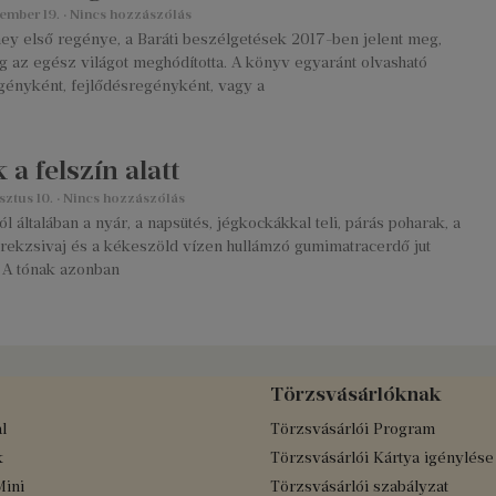
tember 19.
Nincs hozzászólás
ey első regénye, a Baráti beszélgetések 2017-ben jelent meg,
g az egész világot meghódította. A könyv egyaránt olvasható
egényként, fejlődésregényként, vagy a
 a felszín alatt
sztus 10.
Nincs hozzászólás
ól általában a nyár, a napsütés, jégkockákkal teli, párás poharak, a
rekzsivaj és a kékeszöld vízen hullámzó gumimatracerdő jut
 A tónak azonban
Törzsvásárlóknak
l
Törzsvásárlói Program
k
Törzsvásárlói Kártya igénylése
Mini
Törzsvásárlói szabályzat