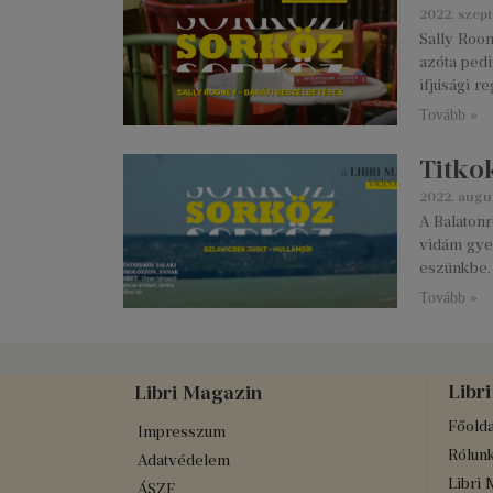
2022. szep
Sally Roon
azóta pedi
ifjúsági r
Tovább »
Titkok
2022. augu
A Balatonr
vidám gye
eszünkbe.
Tovább »
Libri
Libri Magazin
Főolda
Impresszum
Rólun
Adatvédelem
Libri 
ÁSZF