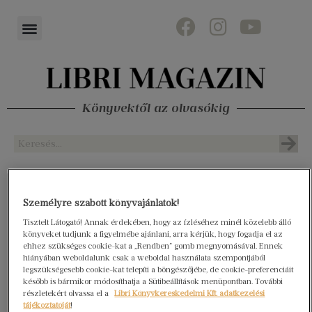
Könyvektől az olvasókig
Személyre szabott könyvajánlatok!
Tisztelt Látogató! Annak érdekében, hogy az ízléséhez minél közelebb álló
könyveket tudjunk a figyelmébe ajánlani, arra kérjük, hogy fogadja el az
ehhez szükséges cookie-kat a „Rendben” gomb megnyomásával. Ennek
hiányában weboldalunk csak a weboldal használata szempontjából
legszükségesebb cookie-kat telepíti a böngészőjébe, de cookie-preferenciáit
később is bármikor módosíthatja a Sütibeállítások menüpontban. További
részletekért olvassa el a
Libri Könyvkereskedelmi Kft. adatkezelési
tájékoztatóját
!