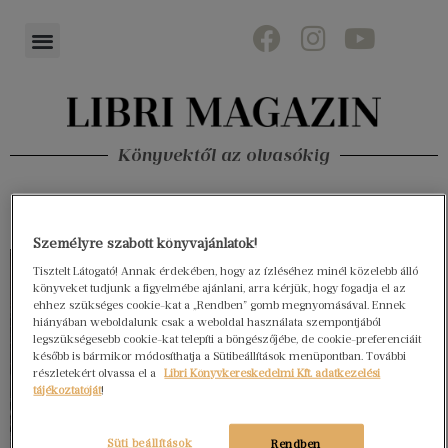
Könyvektől az olvasókig
Személyre szabott könyvajánlatok!
Tisztelt Látogató! Annak érdekében, hogy az ízléséhez minél közelebb álló
könyveket tudjunk a figyelmébe ajánlani, arra kérjük, hogy fogadja el az
ehhez szükséges cookie-kat a „Rendben” gomb megnyomásával. Ennek
hiányában weboldalunk csak a weboldal használata szempontjából
legszükségesebb cookie-kat telepíti a böngészőjébe, de cookie-preferenciáit
később is bármikor módosíthatja a Sütibeállítások menüpontban. További
részletekért olvassa el a
Libri Könyvkereskedelmi Kft. adatkezelési
tájékoztatóját
!
Süti beállítások
Rendben