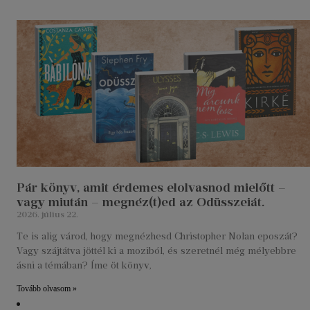
Pár könyv, amit érdemes elolvasnod mielőtt –
vagy miután – megnéz(t)ed az Odüsszeiát.
2026. július 22.
Te is alig várod, hogy megnézhesd Christopher Nolan eposzát?
Vagy szájtátva jöttél ki a moziból, és szeretnél még mélyebbre
ásni a témában? Íme öt könyv,
Tovább olvasom »