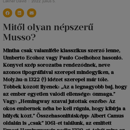
Lakner Dávid
2022. július 5.
Mitől olyan népszerű
Musso?
Mintha csak valamiféle klasszikus szerző lenne,
Umberto Ecóhoz vagy Paulo Coelhóhoz hasonló.
Könyvei szép sorozatba rendeződnek, neve
azonos tipográfiával szerepel mindegyiken, a
Moly.hu-n 1322 (!) idézet szerepel már tőle.
Többek között ilyenek: „Az a legnagyobb baj, hogy
az ember egyetlen valódi ellensége: önmaga.”
Vagy: „Hemingway szavai jutottak eszébe: Az
okos embernek néha be kell rúgnia, hogy kibírja a
hülyék közt.” Összehasonlításképp: Albert Camus
oldalán is „csak” 1061-et találunk, az említett