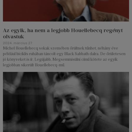
Az egyik, ha nem a legjobb Houellebecq regényt
olvastuk
2024. március 27.
Michel Houellebecq sokak szemében őrültnek tűnhet, néhány éve
például biciklis ruhában táncolt egy Black Sabbath dalra. De őrületesen
jó könyveket is ír. Legújabb, Megsemmisülni című kötete az egyik
legjobban sikerült Houellebecq-mű.