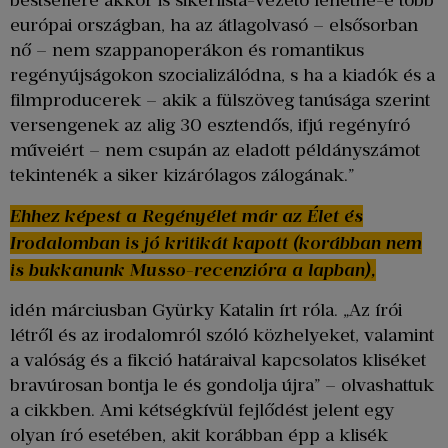
bestsellere akkor is sikerlista-vezető lehetne-e több
európai országban, ha az átlagolvasó – elsősorban
nő – nem szappanoperákon és romantikus
regényújságokon szocializálódna, s ha a kiadók és a
filmproducerek – akik a fülszöveg tanúsága szerint
versengenek az alig 30 esztendős, ifjú regényíró
műveiért – nem csupán az eladott példányszámot
tekintenék a siker kizárólagos zálogának.”
Ehhez képest a Regényélet már az Élet és
Irodalomban is jó kritikát kapott (korábban nem
is bukkanunk Musso-recenzióra a lapban),
idén márciusban Gyürky Katalin írt róla. „Az írói
létről és az irodalomról szóló közhelyeket, valamint
a valóság és a fikció határaival kapcsolatos kliséket
bravúrosan bontja le és gondolja újra” – olvashattuk
a cikkben. Ami kétségkívül fejlődést jelent egy
olyan író esetében, akit korábban épp a klisék