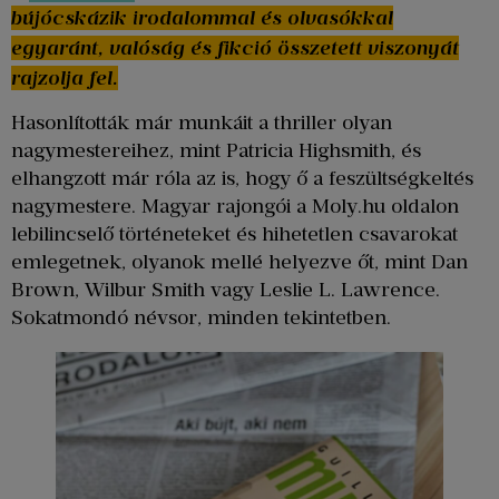
bújócskázik irodalommal és olvasókkal
egyaránt, valóság és fikció összetett viszonyát
rajzolja fel.
Hasonlították már munkáit a thriller olyan
nagymestereihez, mint Patricia Highsmith, és
elhangzott már róla az is, hogy ő a feszültségkeltés
nagymestere. Magyar rajongói a Moly.hu oldalon
lebilincselő történeteket és hihetetlen csavarokat
emlegetnek, olyanok mellé helyezve őt, mint Dan
Brown, Wilbur Smith vagy Leslie L. Lawrence.
Sokatmondó névsor, minden tekintetben.