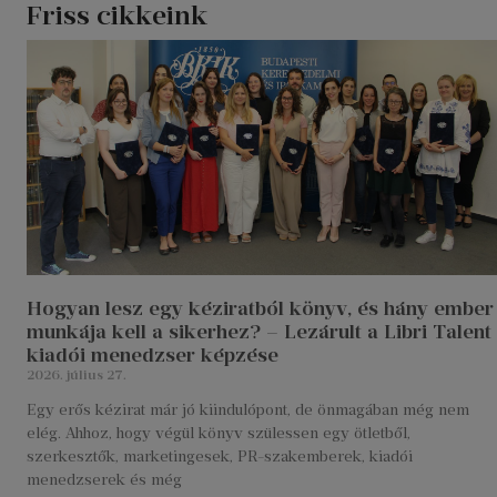
Friss cikkeink
Hogyan lesz egy kéziratból könyv, és hány ember
munkája kell a sikerhez? – Lezárult a Libri Talent
kiadói menedzser képzése
2026. július 27.
Egy erős kézirat már jó kiindulópont, de önmagában még nem
elég. Ahhoz, hogy végül könyv szülessen egy ötletből,
szerkesztők, marketingesek, PR-szakemberek, kiadói
menedzserek és még