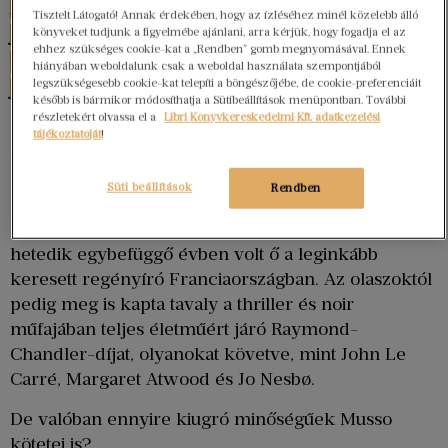
Musso volt 2009-re a második legkeresettebb
Tisztelt Látogató! Annak érdekében, hogy az ízléséhez minél közelebb álló
francia szerző, egy 2011-es Edistat-felmérés
könyveket tudjunk a figyelmébe ajánlani, arra kérjük, hogy fogadja el az
ehhez szükséges cookie-kat a „Rendben” gomb megnyomásával. Ennek
szerint pedig 2008 után az ő könyveit vették a
hiányában weboldalunk csak a weboldal használata szempontjából
legszükségesebb cookie-kat telepíti a böngészőjébe, de cookie-preferenciáit
franciák a leginkább,
később is bármikor módosíthatja a Sütibeállítások menüpontban. További
részletekért olvassa el a
Libri Könyvkereskedelmi Kft. adatkezelési
közvetlenül az Alkonyat-sorozattal ismertté vált
tájékoztatóját
!
Stephenie Meyer, illetve Harlan Coben után.
Könyveit negyven nyelvre fordítják, és eddig több
Süti beállítások
Rendben
mint 32 millió példányban keltek el. Az új évtized
már abszolút elsőséget hozott neki, 2017-ben a
hetedik egybefüggő évben volt ő a leginkább
keresett regényíró Franciaországban. Az olaszoktól
pedig meg is kapta tavaly a thriller és noir
műfajában teljes életműért járó Raymond-
Chandler-díjat, olyanokat követve, mint John Le
Carré, Margaret Atwood és Jo Nesbø.
De valóban ennyire kiugró minőségűek Musso
kötetei is?