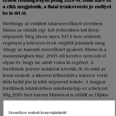
Ernest Hemingwayén pedig 1329-et, tehát mire ez
a cikk megjelenik, a fiatal trónkövetelő jó eséllyel
be is éri őt.
Merthogy az említett sztárszerzőkkel szemben
Musso az elmúlt egy-két évtizedben lett ilyen
népszerű. Még ötven sincs, 1974-ben született,
regényei a kétezres évek elejétől jelennek meg.
Ahogy az hasonló szerzőknél gyakori, Musso is a
mennyiségben hisz: 2005-től kezdve nem telt el
olyan év, hogy ne adott volna ki regényt. A
fordítások persze másként követik őt, és mint az
lenni szokott, a sikeren felbuzdulva sokszor rövid
időn belül jön ki több népszerű kötete. A magyar
fordítások tekintetében mindenképp ez a helyzet.
Míg 2010-ben három Mussóval is előállt az Ulpius-
ház, addig később a Park kezdte sorra kiadni a
könyveit, 2019-től 2021-ig minden évben kettőt.
Személyre szabott könyvajánlatok!