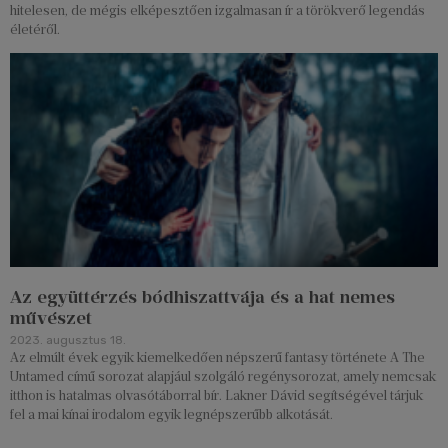
hitelesen, de mégis elképesztően izgalmasan ír a törökverő legendás
életéről.
Az együttérzés bódhiszattvája és a hat nemes
művészet
2023. augusztus 18.
Az elmúlt évek egyik kiemelkedően népszerű fantasy története A The
Untamed című sorozat alapjául szolgáló regénysorozat, amely nemcsak
itthon is hatalmas olvasótáborral bír. Lakner Dávid segítségével tárjuk
fel a mai kínai irodalom egyik legnépszerűbb alkotását.