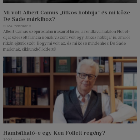
Mi volt Albert Camus „titkos hobbija” és mi köze
De Sade márkihoz?
2024. február 8.
Albert Camus szépirodalmi írásairól híres, a rendkívül fiatalon Nobel-
díjat szerzett francia írónak viszont volt egy „titkos hobbija” is, amiről
ritkán ejtünk szót. Hogy mi volt az, és mi köze mindehhez De Sade
márkinak, cikkünkből kiderül!
Hamisítható-e egy Ken Follett regény?
2024. január 15.