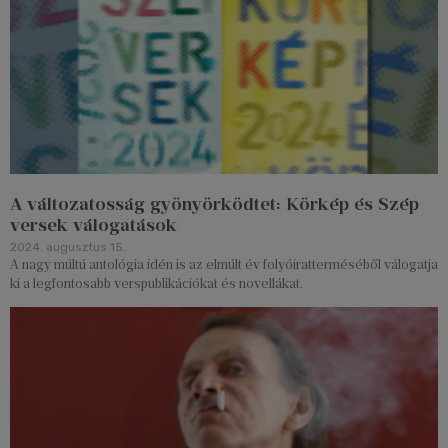
A változatosság gyönyörködtet: Körkép és Szép
versek válogatások
2024. augusztus 15.
A nagy múltú antológia idén is az elmúlt év folyóiratterméséből válogatja
ki a legfontosabb verspublikációkat és novellákat.