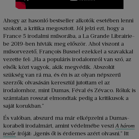
Ahogy az hasonló bestseller alkotók esetében lenni
szokott, a kritika megosztott. Jól jelzi ezt, hogy a
France 5 irodalmi műsorába, a La Grande Librairie-
be 2019-ben hívták meg először. Ahol viszont a
műsorvezető, François Busnel ezekkel a szavakkal
vezette fel: „Ha a populáris irodalomról van szó, az
elsők közt vagyok, akik megvédik. Abszolút
szükség van rá ma, és én is az olyan népszerű
szerzők olvasásán keresztül jutottam el az
irodalomhoz, mint Dumas, Féval és Zévaco. Róluk is
számtalan rosszat elmondtak pedig a kritikusok a
saját korukban.”
És valóban, abszurd ma már elképzelni a Dumas-
korabeli irodalmárt, amint védelmébe veszi
A három
íróját: „igenis őt is érdemes azért olvasni.” Itt
testőr