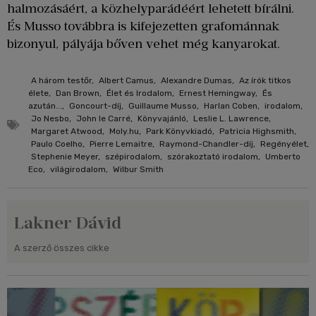
halmozásáért, a közhelyparádéért lehetett bírálni.
És Musso továbbra is kifejezetten grafománnak
bizonyul, pályája bőven vehet még kanyarokat.
A három testőr
,
Albert Camus
,
Alexandre Dumas
,
Az írók titkos
élete
,
Dan Brown
,
Élet és Irodalom
,
Ernest Hemingway
,
És
azután...
,
Goncourt-díj
,
Guillaume Musso
,
Harlan Coben
,
irodalom
,
Jo Nesbo
,
John le Carré
,
Könyvajánló
,
Leslie L. Lawrence
,
Margaret Atwood
,
Moly.hu
,
Park Könyvkiadó
,
Patricia Highsmith
,
Paulo Coelho
,
Pierre Lemaitre
,
Raymond-Chandler-díj
,
Regényélet
,
Stephenie Meyer
,
szépirodalom
,
szórakoztató irodalom
,
Umberto
Eco
,
világirodalom
,
Wilbur Smith
Lakner Dávid
A szerző összes cikke