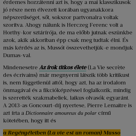
érdemes hozzátenni azt is, hogy a mai klasszikusok
jó része nem élvezett korában ugyanakkora
népszerűséget, sőt, sokszor partvonalra voltak
szorítva. Ahogy nálunk is Herczeg Ferenc volt a
Horthy-kor sztárírója, de ma előbb jutnak eszünkbe
azok, akik akkoriban épp csak meg tudtak élni. És
más kérdés az is, Mussót összevethetjük-e mondjuk
Dumas-val.
Mindenesetre
Az írók titkos élete
(La Vie secrète
des écrivains) már megnyerni látszik több kritikust
is, nem függetlenül attól, hogy azt, ha az irodalom
önmagával és a fikcióképzéssel foglalkozik, mindig
is szerették szakmabeliek, laikus olvasók egyaránt.
A 2013-as Goncourt-díj nyertese, Pierre Lemaitre is
azt írta a
című
Dictionnaire amoureux du polar
kötetében, hogy itt és
a
Regényélet
ben (La vie est un roman) Musso