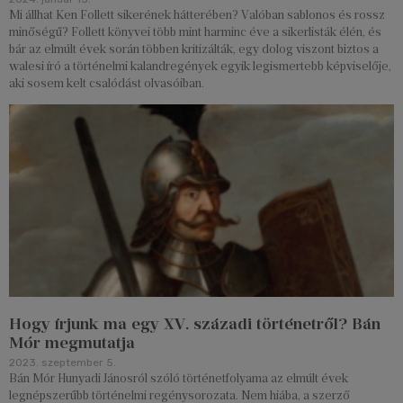
Mi állhat Ken Follett sikerének hátterében? Valóban sablonos és rossz
minőségű? Follett könyvei több mint harminc éve a sikerlisták élén, és
bár az elmúlt évek során többen kritizálták, egy dolog viszont biztos a
walesi író a történelmi kalandregények egyik legismertebb képviselője,
aki sosem kelt csalódást olvasóiban.
Hogy írjunk ma egy XV. századi történetről? Bán
Mór megmutatja
2023. szeptember 5.
Bán Mór Hunyadi Jánosról szóló történetfolyama az elmúlt évek
legnépszerűbb történelmi regénysorozata. Nem hiába, a szerző