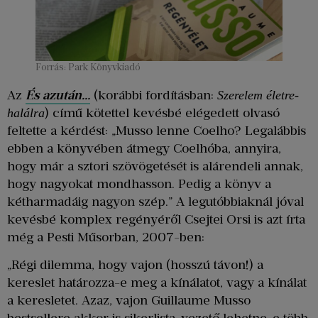
Forrás: Park Könyvkiadó
Az
És azután
…
(korábbi fordításban:
Szerelem életre-
) című kötettel kevésbé elégedett olvasó
halálra
feltette a kérdést: „Musso lenne Coelho? Legalábbis
ebben a könyvében átmegy Coelhóba, annyira,
hogy már a sztori szövögetését is alárendeli annak,
hogy nagyokat mondhasson. Pedig a könyv a
kétharmadáig nagyon szép.” A legutóbbiaknál jóval
kevésbé komplex regényéről Csejtei Orsi is azt írta
még a Pesti Műsorban, 2007-ben:
„Régi dilemma, hogy vajon (hosszú távon!) a
kereslet határozza-e meg a kínálatot, vagy a kínálat
a keresletet. Azaz, vajon Guillaume Musso