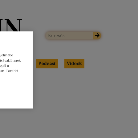
gyelmébe
ásával. Ennek
Libri Portré
Podcast
Videók
píti a
ban. További