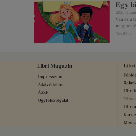
Egy l
2021. januá
Van az a 
megmentés
Tovább »
Libri
Libri Magazin
Főolda
Impresszum
Rólun
Adatvédelem
Libri 
ÁSZF
Társad
Ügyfélszolgálat
Libri 
Karrie
Médiaa