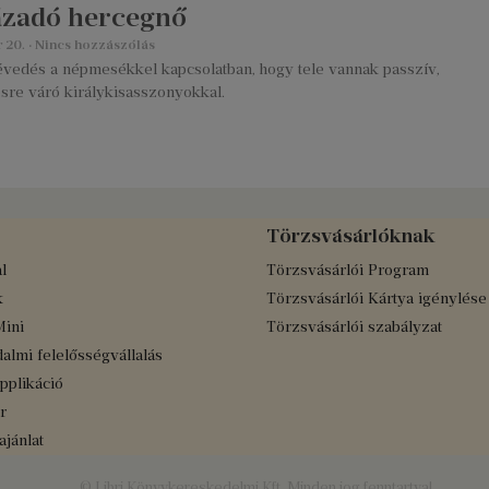
ázadó hercegnő
r 20.
Nincs hozzászólás
tévedés a népmesékkel kapcsolatban, hogy tele vannak passzív,
re váró királykisasszonyokkal.
Törzsvásárlóknak
l
Törzsvásárlói Program
k
Törzsvásárlói Kártya igénylése
Mini
Törzsvásárlói szabályzat
almi felelősségvállalás
applikáció
r
jánlat
© Libri Könyvkereskedelmi Kft. Minden jog fenntartva!