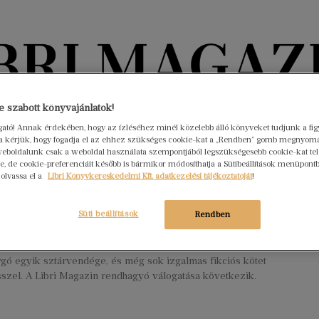
Könyvektől az olvasókig
 szabott könyvajánlatok!
ogató! Annak érdekében, hogy az ízléséhez minél közelebb álló könyveket tudjunk a fi
rra kérjük, hogy fogadja el az ehhez szükséges cookie-kat a „Rendben” gomb megnyom
nyvek
Interjúk
Beleolvasó
A hónap könyvei
HÍREK
eboldalunk csak a weboldal használata szempontjából legszükségesebb cookie-kat tele
, de cookie-preferenciáit később is bármikor módosíthatja a Sütibeállítások menüpont
 olvassa el a
Libri Könyvkereskedelmi Kft. adatkezelési tájékoztatóját
!
adasszony és bakonyi zsiványok az
kában – őszi könyvújdonságok
Süti beállítások
Rendben
er 5.
Nincs hozzászólás
áray Tamás és Orhan Pamuk új könyve, Jón Kalma Stefánsson
rgó egyik sztárvendége, és még sok izgalmas fikciós kötet
szel. A Libri Magazin rendhagyó válogatása következik.