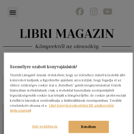
Könyvektől az olvasókig
Személyre szabott könyvajánlatok!
Tisztelt Látogató! Annak érdekében, hogy az ízléséhez minél közelebb álló
könyveket tudjunk a figyelmébe ajánlani, arra kérjük, hogy fogadja el az
ehhez szükséges cookie-kat a „Rendben” gomb megnyomásával. Ennek
hiányában weboldalunk csak a weboldal használata szempontjából
legszükségesebb cookie-kat telepíti a böngészőjébe, de cookie-preferenciáit
később is bármikor módosíthatja a Sütibeállítások menüpontban. További
részletekért olvassa el a
Libri Könyvkereskedelmi Kft. adatkezelési
tájékoztatóját
!
Süti beállítások
Rendben