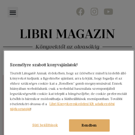
Könyvektől az olvasókig
Személyre szabott könyvajánlatok!
Tisztelt Látogató! Annak érdekében, hogy az ízléséhez minél közelebb álló
könyveket tudjunk a figyelmébe ajánlani, arra kérjük, hogy fogadja el az
ehhez szükséges cookie-kat a „Rendben” gomb megnyomásával. Ennek
hiányában weboldalunk csak a weboldal használata szempontjából
legszükségesebb cookie-kat telepíti a böngészőjébe, de cookie-preferenciáit
később is bármikor módosíthatja a Sütibeállítások menüpontban. További
részletekért olvassa el a
Libri Könyvkereskedelmi Kft. adatkezelési
tájékoztatóját
!
Süti beállítások
Rendben