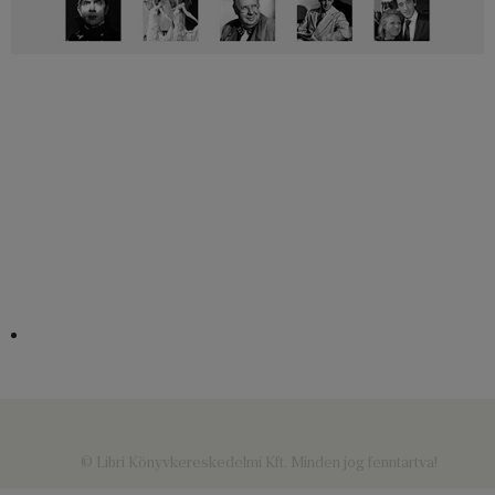
© Libri Könyvkereskedelmi Kft. Minden jog fenntartva!