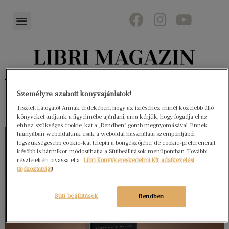
Könyvektől az olvasókig
Személyre szabott könyvajánlatok!
Tisztelt Látogató! Annak érdekében, hogy az ízléséhez minél közelebb álló
könyveket tudjunk a figyelmébe ajánlani, arra kérjük, hogy fogadja el az
ehhez szükséges cookie-kat a „Rendben” gomb megnyomásával. Ennek
hiányában weboldalunk csak a weboldal használata szempontjából
legszükségesebb cookie-kat telepíti a böngészőjébe, de cookie-preferenciáit
később is bármikor módosíthatja a Sütibeállítások menüpontban. További
részletekért olvassa el a
Libri Könyvkereskedelmi Kft. adatkezelési
tájékoztatóját
!
Süti beállítások
Rendben