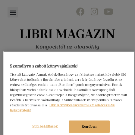
Könyvektől az olvasókig
Személyre szabott könyvajánlatok!
Tisztelt Látogató! Annak érdekében, hogy az ízléséhez minél közelebb álló
könyveket tudjunk a figyelmébe ajánlani, arra kérjük, hogy fogadja el az
ehhez szükséges cookie-kat a „Rendben” gomb megnyomásával. Ennek
hiányában weboldalunk csak a weboldal használata szempontjából
legszükségesebb cookie-kat telepíti a böngészőjébe, de cookie-preferenciáit
később is bármikor módosíthatja a Sütibeállítások menüpontban. További
részletekért olvassa el a
Libri Könyvkereskedelmi Kft. adatkezelési
tájékoztatóját
!
Süti beállítások
Rendben