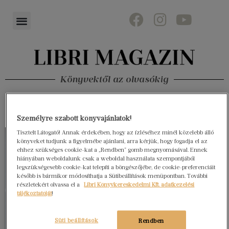
Könyvektől az olvasókig
Személyre szabott könyvajánlatok!
Tisztelt Látogató! Annak érdekében, hogy az ízléséhez minél közelebb álló
könyveket tudjunk a figyelmébe ajánlani, arra kérjük, hogy fogadja el az
ehhez szükséges cookie-kat a „Rendben” gomb megnyomásával. Ennek
hiányában weboldalunk csak a weboldal használata szempontjából
legszükségesebb cookie-kat telepíti a böngészőjébe, de cookie-preferenciáit
később is bármikor módosíthatja a Sütibeállítások menüpontban. További
részletekért olvassa el a
Libri Könyvkereskedelmi Kft. adatkezelési
tájékoztatóját
!
Süti beállítások
Rendben