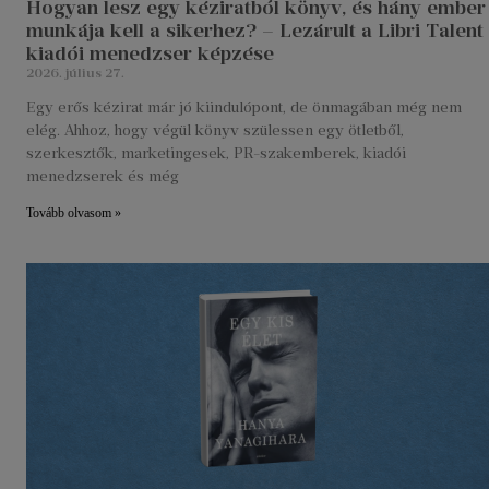
Hogyan lesz egy kéziratból könyv, és hány ember
munkája kell a sikerhez? – Lezárult a Libri Talent
kiadói menedzser képzése
2026. július 27.
Egy erős kézirat már jó kiindulópont, de önmagában még nem
elég. Ahhoz, hogy végül könyv szülessen egy ötletből,
szerkesztők, marketingesek, PR-szakemberek, kiadói
menedzserek és még
Tovább olvasom »