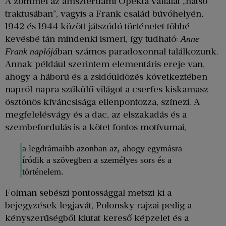
A zömmel az amszterdami Opekta vállalat „hátsó
traktusában”, vagyis a Frank család búvóhelyén,
1942 és 1944 között játszódó történetet többé-
kevésbé tán mindenki ismeri, így tudható:
Anne
ban számos paradoxonnal találkozunk.
Frank naplójá
Annak például szerintem elementáris ereje van,
ahogy a háború és a zsidóüldözés következtében
napról napra szűkülő világot a cserfes kiskamasz
ösztönös kíváncsisága ellenpontozza, színezi. A
megfelelésvágy és a dac, az elszakadás és a
szembefordulás is a kötet fontos motívumai,
a legdrámaibb azonban az, ahogy egymásra
íródik a szövegben a személyes sors és a
történelem.
Folman sebészi pontossággal metszi ki a
bejegyzések legjavát, Polonsky rajzai pedig a
kényszerűségből kiutat kereső képzelet és a