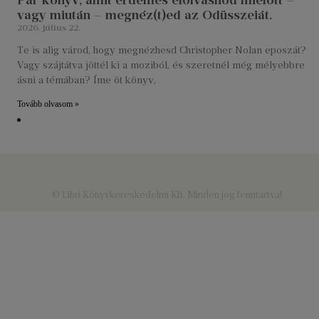
Pár könyv, amit érdemes elolvasnod mielőtt –
vagy miután – megnéz(t)ed az Odüsszeiát.
2026. július 22.
Te is alig várod, hogy megnézhesd Christopher Nolan eposzát?
Vagy szájtátva jöttél ki a moziból, és szeretnél még mélyebbre
ásni a témában? Íme öt könyv,
Tovább olvasom »
© Libri Könyvkereskedelmi Kft. Minden jog fenntartva!