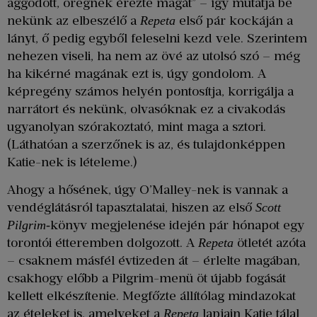
aggódott, öregnek érezte magát” – így mutatja be
nekünk az elbeszélő a
első pár kockáján a
Repeta
lányt, ő pedig egyből feleselni kezd vele. Szerintem
nehezen viseli, ha nem az övé az utolsó szó – még
ha kikérné magának ezt is, úgy gondolom. A
képregény számos helyén pontosítja, korrigálja a
narrátort és nekünk, olvasóknak ez a civakodás
ugyanolyan szórakoztató, mint maga a sztori.
(Láthatóan a szerzőnek is az, és tulajdonképpen
Katie-nek is lételeme.)
Ahogy a hősének, úgy O’Malley-nek is vannak a
vendéglátásról tapasztalatai, hiszen az első
Scott
könyv megjelenése idején pár hónapot egy
Pilgrim-
torontói étteremben dolgozott. A
ötletét azóta
Repeta
– csaknem másfél évtizeden át – érlelte magában,
csakhogy előbb a Pilgrim-menü öt újabb fogását
kellett elkészítenie. Megfőzte állítólag mindazokat
az ételeket is, amelyeket a
lapjain Katie tálal
Repeta