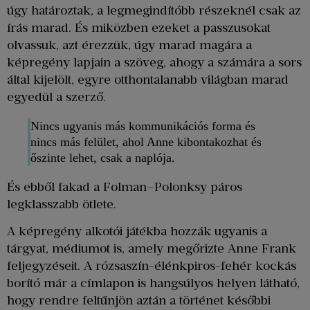
úgy határoztak, a legmegindítóbb részeknél csak az
írás marad. És miközben ezeket a passzusokat
olvassuk, azt érezzük, úgy marad magára a
képregény lapjain a szöveg, ahogy a számára a sors
által kijelölt, egyre otthontalanabb világban marad
egyedül a szerző.
Nincs ugyanis más kommunikációs forma és
nincs más felület, ahol Anne kibontakozhat és
őszinte lehet, csak a naplója.
És ebből fakad a Folman–Polonksy páros
legklasszabb ötlete.
A képregény alkotói játékba hozzák ugyanis a
tárgyat, médiumot is, amely megőrizte Anne Frank
feljegyzéseit. A rózsaszín-élénkpiros-fehér kockás
borító már a címlapon is hangsúlyos helyen látható,
hogy rendre feltűnjön aztán a történet későbbi