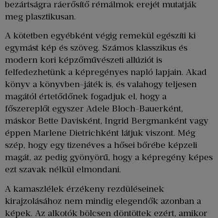
bezártságra ráerősítő rémálmok erejét mutatják
meg plasztikusan.
A kötetben egyébként végig remekül egészíti ki
egymást kép és szöveg. Számos klasszikus és
modern kori képzőművészeti allúziót is
felfedezhetünk a képregényes napló lapjain. Akad
könyv a könyvben-játék is, és valahogy teljesen
magától értetődőnek fogadjuk el, hogy a
főszereplőt egyszer Adele Bloch-Bauerként,
máskor Bette Davisként, Ingrid Bergmanként vagy
éppen Marlene Dietrichként látjuk viszont. Még
szép, hogy egy tizenéves a hősei bőrébe képzeli
magát, az pedig gyönyörű, hogy a képregény képes
ezt szavak nélkül elmondani.
A kamaszlélek érzékeny rezdüléseinek
kirajzolásához nem mindig elegendők azonban a
képek. Az alkotók bölcsen döntöttek ezért, amikor