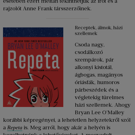
esetében ezért méltán tekinthetjük az írót és a
rajzolót Anne Frank társszerzőinek.
Receptek, álmok, házi
szellemek
Csoda nagy,
csodálkozó
szempárok, pár
alkonyi kistotál,
ágbogas, magányos
óriásfák, humoros
párbeszédek és a
végletekig türelmes
házi szellemek. Ahogy
Bryan Lee O’Malley
korábbi képregényei, a lehetetlen helyzetekről szól
a
is. Meg arról, hogy akár a helyén is
Repeta
kezelhetnénk a lehetőségeket. A megvadult