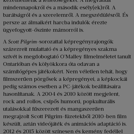
mindennapokról és a második esély(ek)ről. A
barátságról és a szerelemről. A megszédülésről. És
persze az álmaikért harcba indulók érezte
ügyefogyott-őszinte mámorról is.
A
-sorozattal képregényrajongók
Scott Pilgrim
százezreit mulattató és a képregényes szakma
szívét is megdobogtató O’Malley filmelméletet tanult
Ontarióban és kölyökkora óta odavan a
számítógépes játékokért. Nem véletlen tehát, hogy
filmszerűen pörgősek a képregényei, a képkockái
pedig számos esetben a PC-játékok beállításaira
hasonlítanak. A 2004 és 2010 között megjelent,
rock and rollos, csípős humorú, popkulturális
utalásokkal fűszerezett és mangaszerűen
megrajzolt Scott Pilgrim-füzetekből 2010-ben film
készült, aztán videójáték és animációs adaptáció is.
2012 és 2015 között színesen és kemény fedéllel