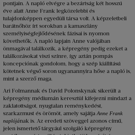
pontjain. A napló elvégre a bezártság két hosszú
éve alatt Anne Frank legközelebbi és
tulajdonképpen egyedüli társa volt. A képzeletbeli
barátnőhöz írt sorokban a kamaszlány
személyiségfejlődésének fázisai is nyomon
követhetők. A napló lapjain Anne valójában
önmagával találkozik, a képregény pedig ezeket a
találkozásokat viszi színre, így aztán pompás
koncepciónak gondolom, hogy a szép kiállítású
kötetnek végső soron ugyanannyira hőse a napló is,
mint a szerző maga.
Ari Folmannak és David Polonskynak sikerült a
képregény médiumán keresztül kifejezni mindazt a
zaklatottságot, nyugtalan reménykedést,
szarkazmust és örömöt, amely sajátja
Anne Frank
nak is. Az eredeti szöveggel azonos című,
naplójá
jelen ismertető tárgyául szolgáló képregény