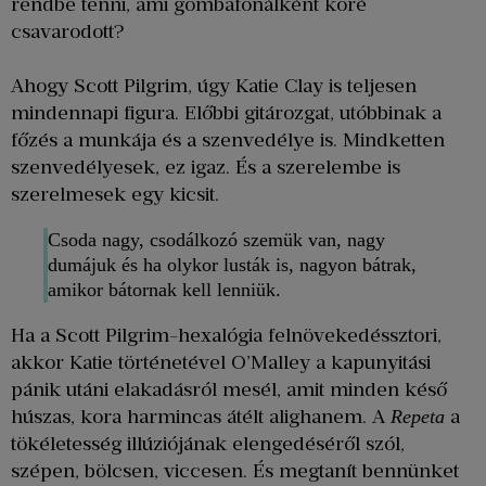
rendbe tenni, ami gombafonálként köré
csavarodott?
Ahogy Scott Pilgrim, úgy Katie Clay is teljesen
mindennapi figura. Előbbi gitározgat, utóbbinak a
főzés a munkája és a szenvedélye is. Mindketten
szenvedélyesek, ez igaz. És a szerelembe is
szerelmesek egy kicsit.
Csoda nagy, csodálkozó szemük van, nagy
dumájuk és ha olykor lusták is, nagyon bátrak,
amikor bátornak kell lenniük.
Ha a Scott Pilgrim-hexalógia felnövekedéssztori,
akkor Katie történetével O’Malley a kapunyitási
pánik utáni elakadásról mesél, amit minden késő
húszas, kora harmincas átélt alighanem. A
a
Repeta
tökéletesség illúziójának elengedéséről szól,
szépen, bölcsen, viccesen. És megtanít bennünket