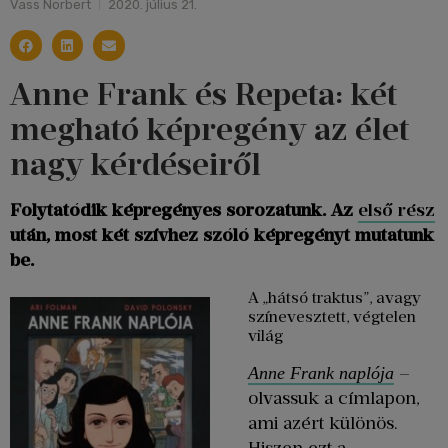
Vass Norbert
2020. július 21.
Anne Frank és Repeta: két
megható képregény az élet
nagy kérdéseiről
Folytatódik képregényes sorozatunk. Az
első rész
után, most két szívhez szóló képregényt mutatunk
be.
A „hátsó traktus”, avagy
színevesztett, végtelen
világ
–
Anne Frank naplója
olvassuk a címlapon,
ami azért különös.
Hiszen ezt a