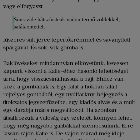
vagy elfogyaszt.
Sous vide hátszínsteak vadon termő zöldekkel,
salátaöntettel,
fűszeres sült jérce tepertőkrémmel és savanyított
spárgával. És sok-sok gomba is.
Baklövéseket mindannyian elkövetünk, kevesen
kapunk viszont a Katie-éhez hasonló lehetőséget
arra, hogy visszacsinálhassuk a bajt. Ehhez van
köze a gombának is. Egy falat a fiókban talált
rejtélyes gombából, egy nyúlfarknyi bejegyzés a
titokzatos jegyzetfüzetbe, egy kiadós alvás és a múlt
egy darabja máris megváltozott. Ha azonban
átsatírozzuk a valóság egy szeletét, könnyen lehet,
hogy még nagyobb galibákkal szembesülünk. Erre
lassan rájön Katie is. De vajon marad még ideje