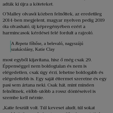
adták ki újra a köteteket.
O’Malley olvasói közben felnőttek, az eredetileg
2014-ben megjelent, magyar nyelven pedig 2019
óta olvasható, új képregényében ezért a
harmincasok kérdései felé fordult a rajzoló.
A
Repeta
főhőse, a belevaló, nagyszájú
szakácslány, Katie Clay
most egyből kijavítana, hisz ő még csak 29.
Éppenséggel nem boldogtalan és nem is
elégedetlen, csak úgy érzi, lehetne boldogabb és
elégedettebb is. Egy saját éttermet szeretne és egy
pasi sem ártana neki. Csak hát, mint minden
felnőttnek, előbb-utóbb a rossz döntéseivel is
szembe kell néznie.
„Katie feszült volt. Túl keveset aludt, túl sokat