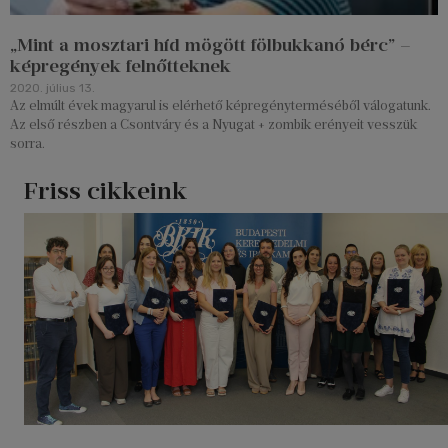
„Mint a mosztari híd mögött fölbukkanó bérc” –
képregények felnőtteknek
2020. július 13.
Az elmúlt évek magyarul is elérhető képregényterméséből válogatunk.
Az első részben a Csontváry és a Nyugat + zombik erényeit vesszük
sorra.
Friss cikkeink