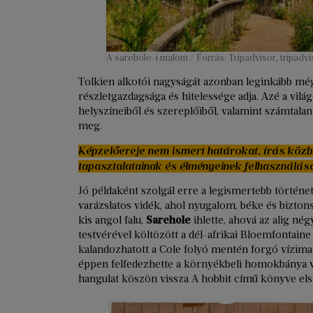
A sarehole-i malom / Forrás: Tripadvisor, tripadv
Tolkien alkotói nagyságát azonban leginkább mégi
részletgazdagsága és hitelessége adja. Azé a világ
helyszíneiből és szereplőiből, valamint számtala
meg.
Képzelőereje nem ismert határokat, írás közb
tapasztalatainak és élményeinek felhasználásá
Jó példaként szolgál erre a legismertebb történet
varázslatos vidék, ahol nyugalom, béke és bizton
kis angol falu,
Sarehole
ihlette, ahová az alig né
testvérével költözött a dél-afrikai Bloemfontaine
kalandozhatott a Cole folyó mentén forgó vízimalo
éppen felfedezhette a környékbeli homokbánya va
hangulat köszön vissza A hobbit című könyve első k