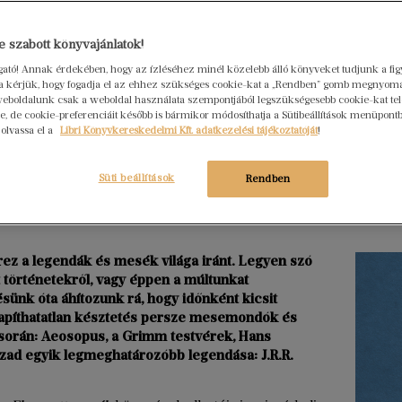
Hogya
 szabott könyvajánlatok!
ember
ogató! Annak érdekében, hogy az ízléséhez minél közelebb álló könyveket tudjunk a fi
Libri
rra kérjük, hogy fogadja el az ehhez szükséges cookie-kat a „Rendben” gomb megnyom
2026. júl
eboldalunk csak a weboldal használata szempontjából legszükségesebb cookie-kat tele
, de cookie-preferenciáit később is bármikor módosíthatja a Sütibeállítások menüpont
Egy erő
 olvassa el a
Libri Könyvkereskedelmi Kft. adatkezelési tájékoztatóját
!
nem elé
szerkes
Süti beállítások
Rendben
ei között – kirándulás
menedz
Tovább ol
rez a legendák és mesék világa iránt. Legyen szó
t történetekről, vagy éppen a múltunkat
sünk óta áhítozunk rá, hogy időnként kicsit
llapíthatatlan késztetés persze mesemondók és
k során: Aeosopus, a Grimm testvérek, Hans
zad egyik legmeghatározóbb legendása: J.R.R.