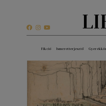
Fikció
Ismeretterjesztő
Gyerekkö