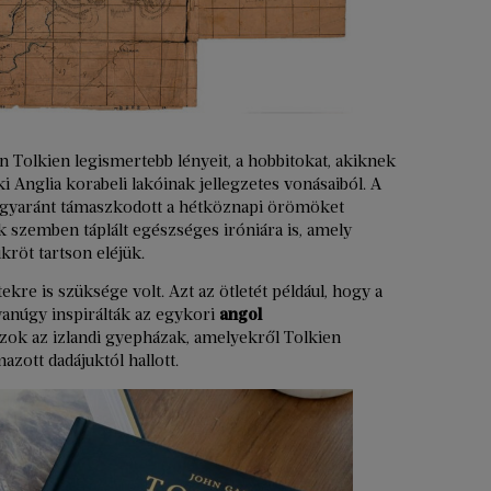
tán Tolkien legismertebb lényeit, a hobbitokat, akiknek
 Anglia korabeli lakóinak jellegzetes vonásaiból. A
egyaránt támaszkodott a hétköznapi örömöket
ük szemben táplált egészséges iróniára is, amely
kröt tartson eléjük.
kre is szüksége volt. Azt az ötletét például, hogy a
anúgy inspirálták az egykori
angol
azok az izlandi gyepházak, amelyekről Tolkien
zott dadájuktól hallott.