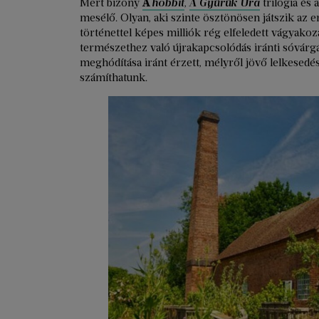
Mert bizony
A
hobbit
,
A
Gyűrűk Ura
trilógia és 
mesélő. Olyan, aki szinte ösztönösen játszik az e
történettel képes milliók rég elfeledett vágyakoz
természethez való újrakapcsolódás iránti sóvárgá
meghódítása iránt érzett, mélyről jövő lelkesedé
számíthatunk.