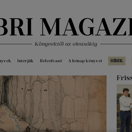
Könyvektől az olvasókig
nyvek
Interjúk
Beleolvasó
A hónap könyvei
HÍREK
Fris