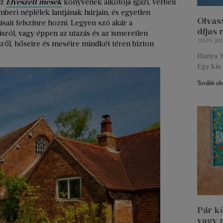
az
Elveszett mesék
könyvének alkotója igazi, vérbeli
mberi néplélek lantjának húrjain, és egyetlen
Olvass
ásait felszínre hozni. Legyen szó akár a
díjas
sról, vagy éppen az utazás és az ismeretlen
2026. júl
sről, hőseire és meséire mindkét téren bizton
Hanya Y
Egy kis 
Tovább ol
Pár k
vagy 