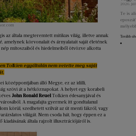
2026. júl
Te is a
eposzát?
isor.com
mélyebb
s az általa megteremtett mitikus világ, illetve annak
Tovább ol
é, amelynek körvonalait és árnyalatait saját életének
n nép mítoszaiból és hiedelmeiből ötvözve alkotta
en Tolkien egyáltalán nem vetette meg saját
t.
ei középpontjában álló Megye, ez az idilli,
ság szövi át a hétköznapokat. A helyet egy korabeli
gyéves
John Ronald Reuel
Tolkien édesanyjával és
 városából. A magafajta gyermek itt gondtalanul
m körül, szedhetett szilvát az út menti fákról, vagy
rázslatos világát. Nem csoda hát, hogy éppen ez a
iadásának általa rajzolt illusztrációjáról is.