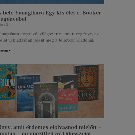
 bele Yanagihara Egy kis élet c. Booker-
 regényébe!
ius 24.
anagihara megrázó, világszerte ismert regénye, az
élet új kiadásban jelent meg a Jelenkor Kiadónál.
vasom »
önyv, amit érdemes elolvasnod mielőtt –
miután – megnéz(t)ed az Odüsszeiát.