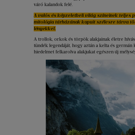
váró kalandok felé.
A valós és képzeletbeli világ színeinek teljes 
mitológia tárházának kapuit szélesre tárva tö
lényekkel.
A trollok, orkok és törpök alakjainak életre hívá
tündék legendáját, hogy aztán a kelta és germán 
hiedelmet felkarolva alakjukat egészen új mélysége