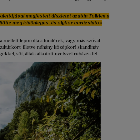
palettájával megfestett díszletet azután Tolkien a
ltötte meg különleges, és olykor varázslatos
sa mellett leporolta a tündérek, vagy más szóval
kultúrkört, illetve néhány középkori skandináv
kkel, sőt, általa alkotott nyelvvel ruházza fel.