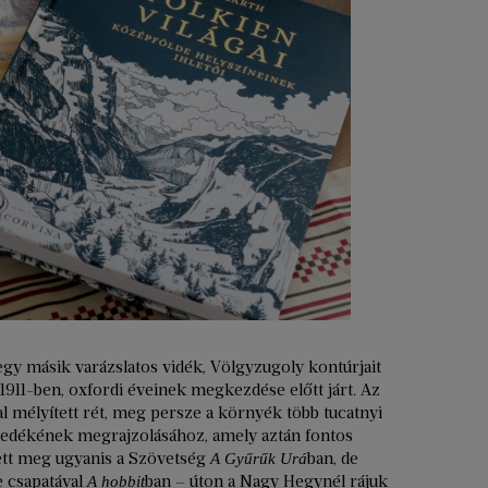
gy másik varázslatos vidék, Völgyzugoly kontúrjait
 1911-ben, oxfordi éveinek megkezdése előtt járt. Az
al mélyített rét, meg persze a környék több tucatnyi
enedékének megrajzolásához, amely aztán fontos
ett meg ugyanis a Szövetség
ban, de
A Gyűrűk Urá
e csapatával
ban – úton a Nagy Hegynél rájuk
A hobbit