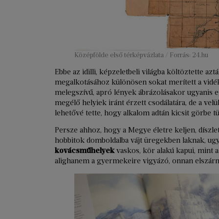
Középfölde első térképvázlata / Forrás: 24.hu
Ebbe az idilli, képzeletbeli világba költöztette az
megalkotásához különösen sokat merített a vidéki
melegszívű, apró lények ábrázolásakor ugyanis 
megélő helyiek iránt érzett csodálatára, de a vel
lehetővé tette, hogy alkalom adtán kicsit görbe tü
Persze ahhoz, hogy a Megye életre keljen, díszlete
hobbitok domboldalba vájt üregekben laknak, ugy
kovácsműhelyek
vaskos, kör alakú kapui, mint 
alighanem a gyermekeire vigyázó, onnan elszárma