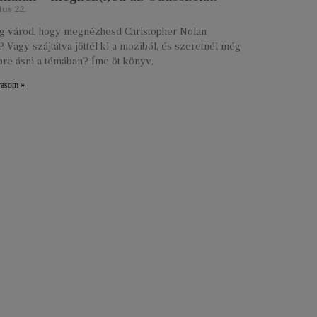
ius 22.
lig várod, hogy megnézhesd Christopher Nolan
 Vagy szájtátva jöttél ki a moziból, és szeretnél még
re ásni a témában? Íme öt könyv,
vasom »