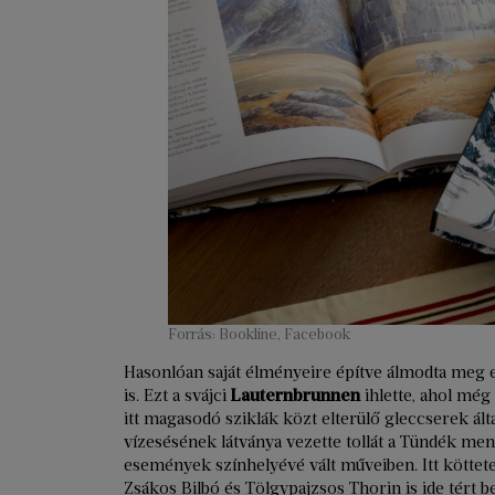
Forrás: Bookline, Facebook
Hasonlóan saját élményeire építve álmodta meg e
is. Ezt a svájci
Lauternbrunnen
ihlette, ahol még
itt magasodó sziklák közt elterülő gleccserek ált
vízesésének látványa vezette tollát a Tündék m
események színhelyévé vált műveiben. Itt köttet
Zsákos Bilbó és Tölgypajzsos Thorin is ide tért b