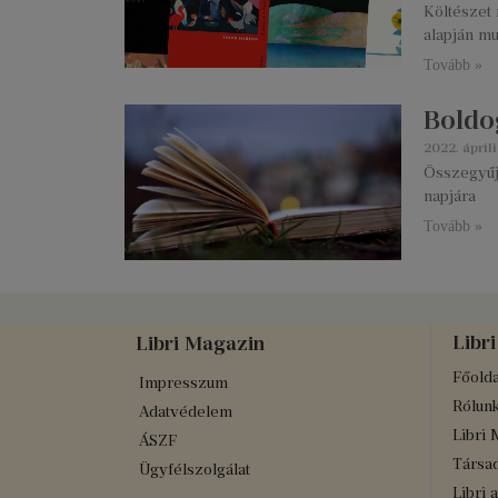
Költészet 
alapján mu
Tovább »
Boldog
2022. áprili
Összegyűj
napjára
Tovább »
Libri
Libri Magazin
Főolda
Impresszum
Rólun
Adatvédelem
Libri 
ÁSZF
Társad
Ügyfélszolgálat
Libri 