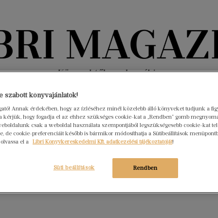
Könyvektől az olvasókig
 szabott könyvajánlatok!
nyvek
Interjúk
Beleolvasó
A hónap könyvei
HÍREK
ogató! Annak érdekében, hogy az ízléséhez minél közelebb álló könyveket tudjunk a fi
rra kérjük, hogy fogadja el az ehhez szükséges cookie-kat a „Rendben” gomb megnyom
eboldalunk csak a weboldal használata szempontjából legszükségesebb cookie-kat tele
zet napja: az elmúlt évek Libri
, de cookie-preferenciáit később is bármikor módosíthatja a Sütibeállítások menüpont
mi díjra jelölt verseskötetei
 olvassa el a
Libri Könyvkereskedelmi Kft. adatkezelési tájékoztatóját
!
s 11.
Nincs hozzászólás
Süti beállítások
költészet napja alkalmából azokon a versesköteteken
Rendben
nk végig, amelyek az elmúlt hat évben a Libri irodalmi díjak
özé kerültek.