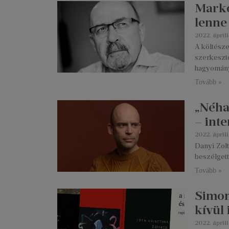
Markó
lenne
2022. áprili
A költésze
szerkesztő
hagyomány
Tovább »
„Néha
– int
2022. áprili
Danyi Zolt
beszélgett
Tovább »
Simon
kívül
2022. áprili