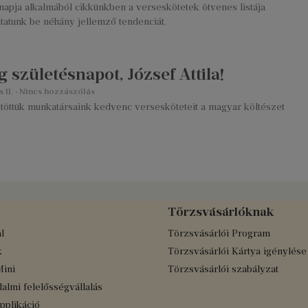
napja alkalmából cikkünkben a verseskötetek ötvenes listája
tatunk be néhány jellemző tendenciát.
 születésnapot, József Attila!
s 11.
Nincs hozzászólás
töttük munkatársaink kedvenc versesköteteit a magyar költészet
Törzsvásárlóknak
l
Törzsvásárlói Program
k
Törzsvásárlói Kártya igénylése
Mini
Törzsvásárlói szabályzat
almi felelősségvállalás
applikáció