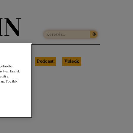
Libri Portré
Podcast
Videók
gyelmébe
ásával. Ennek
píti a
ban. További