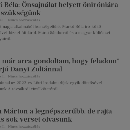
 Béla: Önsajnálat helyett öniróniára
 szükségünk
s 11.
Nincs hozzászólás
t napja alkalmából beszélgettünk Markó Béla író-költő-
vel József Attiláról, Márai Sándorról és a magyar költészet
airól.
 már arra gondoltam, hogy feladom”
erjú Danyi Zoltánnal
s 11.
Nincs hozzászólás
ánnal az 2022-es Libri irodalmi díjak egyik döntősével
ünk A rózsákról című kötetéről.
 Márton a legnépszerűbb, de rajta
 is sok verset olvasunk
s 11.
Nincs hozzászólás