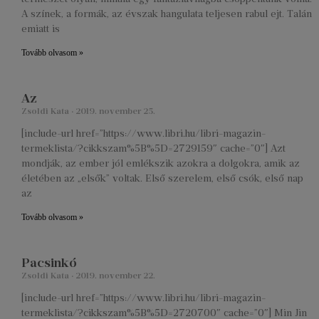
A színek, a formák, az évszak hangulata teljesen rabul ejt. Talán
emiatt is
Tovább olvasom »
Az
Zsoldi Kata
2019. november 25.
[include-url href=”https://www.libri.hu/libri-magazin-
termeklista/?cikkszam%5B%5D=2729159″ cache=”0″] Azt
mondják, az ember jól emlékszik azokra a dolgokra, amik az
életében az „elsők” voltak. Első szerelem, első csók, első nap
az
Tovább olvasom »
Pacsinkó
Zsoldi Kata
2019. november 22.
[include-url href=”https://www.libri.hu/libri-magazin-
termeklista/?cikkszam%5B%5D=2720700″ cache=”0″] Min Jin