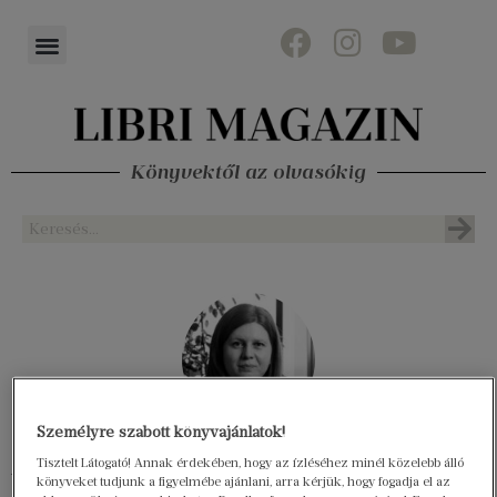
Könyvektől az olvasókig
Személyre szabott könyvajánlatok!
Zsoldi Kata
Tisztelt Látogató! Annak érdekében, hogy az ízléséhez minél közelebb álló
boltvezető helyettes
könyveket tudjunk a figyelmébe ajánlani, arra kérjük, hogy fogadja el az