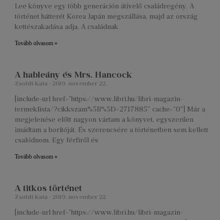
Lee könyve egy több generáción átívelő családregény. A
történet hátterét Korea Japán megszállása, majd az ország
kettészakadása adja. A családnak
Tovább olvasom »
A hableány és Mrs. Hancock
Zsoldi Kata
2019. november 22.
[include-url href=”https://www.libri.hu/libri-magazin-
termeklista/?cikkszam%5B%5D=2717885″ cache=”0″] Már a
megjelenése előtt nagyon vártam a könyvet, egyszerűen
imádtam a borítóját. És szerencsére a történetben sem kellett
csalódnom. Egy férfiről és
Tovább olvasom »
A titkos történet
Zsoldi Kata
2019. november 22.
[include-url href=”https://www.libri.hu/libri-magazin-