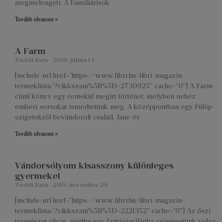
megmelengeti. A Familiárisok
Tovább olvasom »
A Farm
Zsoldi Kata
2020. július 14.
[include-url href=”https://www.libri.hu/libri-magazin-
termeklista/?cikkszam%5B%5D=2730925″ cache=”0″] A Farm
című könyv egy remekül megírt történet, melyben nehéz
emberi sorsokat ismerhetünk meg. A középpontban egy Fülöp-
szigetekről bevándorolt család, Jane és
Tovább olvasom »
Vándorsólyom kisasszony különleges
gyermekei
Zsoldi Kata
2019. november 29.
[include-url href=”https://www.libri.hu/libri-magazin-
termeklista/?cikkszam%5B%5D=2221352″ cache=”0″] Az őszi
természet olyan, mintha egy fantáziavilágba csöppentünk volna.