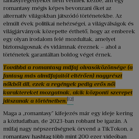
fantasyregényeket nem vennék kézbe, ám egy
romantasy mégis képes bevonzani őket az
alternatív világokban játszódó történetekbe. Az
elmúlt évek politikai nehézségei, a világválságok és
világjárványok közepette érthető, hogy az emberek
egy olyan irodalom felé mozdultak, amelyet
biztonságosnak és vidámnak éreznek – ahol a
történetek garantáltan boldog véget érnek.
Továbbá a romantasy műfaj olvasóközönsége (a
fantasy más alműfajaitól eltérően) nagyrészt
nőkből áll, ezek a regények pedig erős női
karaktereket mozgatnak, akik központi szerepet
[12]
játszanak a történetben.
Maga a „romantasy” kifejezés már egy ideje kering
a köztudatban, de 2023-ban robbant be igazán. A
műfaj nagy népszerűségnek örvend a TikTokon, a
romantasy hashtag több mint 200 ezer videóban