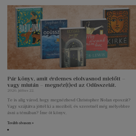
Pár könyv, amit érdemes elolvasnod mielőtt –
vagy miután – megnéz(t)ed az Odüsszeiát.
2026. július 22.
Te is alig várod, hogy megnézhesd Christopher Nolan eposzát?
Vagy szájtátva jöttél ki a moziból, és szeretnél még mélyebbre
ásni a témában? Íme öt könyv,
Tovább olvasom »