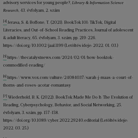
advisory services for young people?,
Library & Information Science
Research
, 43. évfolyam, 2. szám
[4]
Jerasa, S. & Boffone, T. (2021). BookTok 101: TikTok, Digital
Literacies, and Out-of-School Reading Practices, Journal of adolescent
& adult literacy, 65. évfolyam, 3. szám, pp. 219-226.
https://doi.org/10.1002/jaal.1199 (Letöltés ideje: 2022. 01. 03.)
[5]
https://thecatalystnews.com/2024/02/01/how-booktok-
commodified-reading/
[6]
https://www.vox.com/culture/24084037/sarah-j-maas-a-court-of-
thorns-and-roses-acotar-romantasy
[7]
Wiederhold, B. K. (2022). BookTok Made Me Do It: The Evolution of
Reading, Cyberpsychology, Behavior, and Social Networking, 25.
évfolyam, 3. szám, pp. 157-158.
https://doi.org/10.1089/cyber.2022.29240.editorial (Letöltés ideje:
2022. 03. 25.)