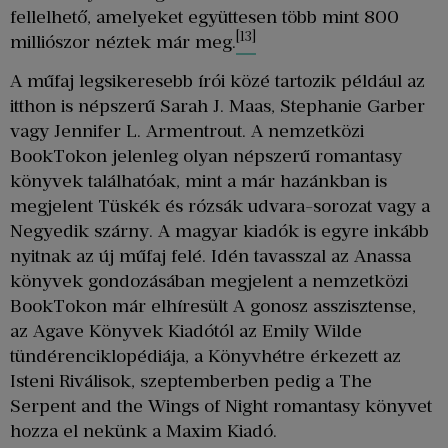
fellelhető, amelyeket együttesen több mint 800
[13]
milliószor néztek már meg.
A műfaj legsikeresebb írói közé tartozik például az
itthon is népszerű Sarah J. Maas, Stephanie Garber
vagy Jennifer L. Armentrout. A nemzetközi
BookTokon jelenleg olyan népszerű romantasy
könyvek találhatóak, mint a már hazánkban is
megjelent Tüskék és rózsák udvara-sorozat vagy a
Negyedik szárny. A magyar kiadók is egyre inkább
nyitnak az új műfaj felé. Idén tavasszal az Anassa
könyvek gondozásában megjelent a nemzetközi
BookTokon már elhíresült A gonosz asszisztense,
az Agave Könyvek Kiadótól az Emily Wilde
tündérenciklopédiája, a Könyvhétre érkezett az
Isteni Riválisok, szeptemberben pedig a The
Serpent and the Wings of Night romantasy könyvet
hozza el nekünk a Maxim Kiadó.