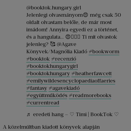
@booktok.hungary.girl
Jelenlegi olvasmányom😍 még csak 50
oldalt olvastam belőle, de már most
imádom! Annyira egyedi ez a történet,
és a hangulata… 😍🧚🏻‍♂️ Ti mit olvastok
jelenleg? 🥰 @Agave
Könyvek/Magnólia Kiadó
#bookworm
#booktok
#recenzió
#booktokhungarygirl
#booktokhungary
#heatherfawcett
#emilywildesencyclopaediaoffaeries
#fantasy
#agavekiadó
#együttműködés
#readmorebooks
#currentread
♬ eredeti hang – ♡ Timi | BookTok ♡
A közelmúltban kiadott könyvek alapján