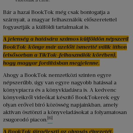
Bár a hazai BookTok még csak bontogatja a
szárnyait, a magyar felhasználók előszeretettel
fogyasztják a külföldi tartalmakat is.
A jelenség a hatására számos külföldön népszerű
BookTok-könyv már azelőtt ismertté válik itthon
(elsősorban a TikTok-felhasználók körében),
hogy magyar fordításban megjelenne.
Ahogy a BookTok nemzetközi szinten egyre
népszerűbb, úgy van egyre nagyobb hatással a
könyvpiacra és a könyvkiadásra is. A kedvenc
könyveikről videókat készítő BookTokerek egy
olyan erővel bíró közösség napjainkban, amely
aktívan ösztönzi a könyveladásokat a folyamatosan
[6]
zsugorodó piacon.
A BookTok újraéleszti az olvasás élvezetét,