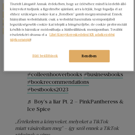
Tisztelt Látogató! Annak érdekében, hogy az ízléséhez minél közelebb álló
a Bookstagramerek (könyves tartalomgyártók az
könyveket tudjunk a figyelmébe ajánlani, arra kérjük, hogy fogadja el az
Instagramon) és a BookTokerek könyvajánlói
ehhez szükséges cookie-kat a „Rendben” gomb megnyomásával. Ennek
hiányában weboldalunk csak a weboldal használata szempontjából
képesek egy-egy könyvet rövid időn belül
legszükségesebb cookie-kat telepíti a böngészőjébe, de cookie-preferenciáit
[5]
később is bármikor módosíthatja a Sütibeállítások menüpontban. További
hírnévhez juttatni, vagy azonnali bukásra ítélni.
részletekért olvassa el a
Libri Könyvkereskedelmi Kft. adatkezelési
tájékoztatóját
!
@mashstatic
Rating books tiktok made me buy
Süti beállítások
Rendben
#booktok
#ratingbooks
#nonfictionbooktok
#fictionbooks
#colleenhooverbooks
#businessbooks
#bookrecommendations
#bestbooks2023
♬ Boy’s a liar Pt. 2 – PinkPantheress &
Ice Spice
„Értékelem a könyveket, melyeket a TikTok
miatt vásároltam meg” – így szól ennek a TikTok
videónak a címe.