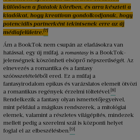
különösen a fiatalok körében, és arra készteti a
kiadókat, hogy kreatívan gondolkodjanak, hogy
potenciális partnerként tekintsenek erre az új
[7]
médiafelületre.
Ám a BookTok nem csupán az eladásokra van
hatással, egy új műfaj, a
is a BookTok-
romantasy
jelenségnek köszönheti elsöprő népszerűségét. Az
elnevezés a romantika és a fantasy
szóösszetételéből ered. Ez a műfaj a
fantasyirodalom epikus és varázslatos elemeit ötvözi
[8]
a romantikus regények érzelmi töltetével.
Rendelkezik a fantasy olyan ismertetőjegyeivel,
mint például a mágikus rendszerek, a mitológiai
elemek, valamint a részletes világépítés, mindezek
mellett pedig a szerelmi szál is központi helyet
[9]
foglal el az elbeszélésben.