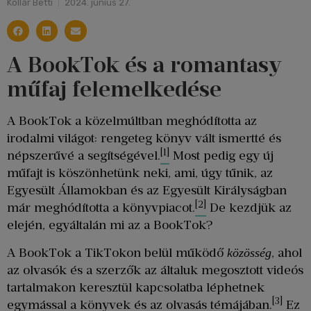
Kollár Betti
2024. június 27.
A BookTok és a romantasy
műfaj felemelkedése
A BookTok a közelmúltban meghódította az
irodalmi világot: rengeteg könyv vált ismertté és
[1]
népszerűvé a segítségével.
Most pedig egy új
műfajt is köszönhetünk neki, ami, úgy tűnik, az
Egyesült Államokban és az Egyesült Királyságban
[2]
már meghódította a könyvpiacot.
De kezdjük az
elején, egyáltalán mi az a BookTok?
A BookTok a TikTokon belül működő
, ahol
közösség
az olvasók és a szerzők az általuk megosztott videós
tartalmakon keresztül kapcsolatba léphetnek
[3]
egymással a könyvek és az olvasás témájában.
Ez