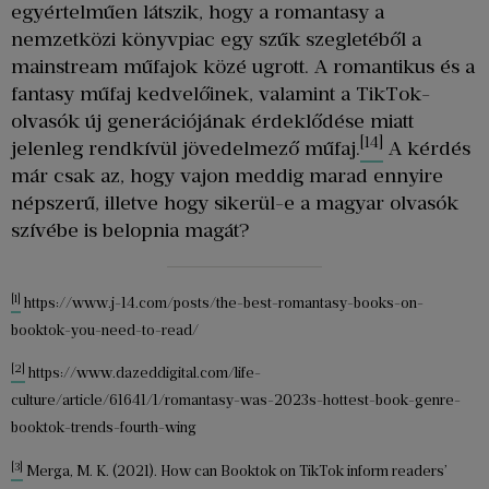
egyértelműen látszik, hogy a romantasy a
nemzetközi könyvpiac egy szűk szegletéből a
mainstream műfajok közé ugrott. A romantikus és a
fantasy műfaj kedvelőinek, valamint a TikTok-
olvasók új generációjának érdeklődése miatt
[14]
jelenleg rendkívül jövedelmező műfaj.
A kérdés
már csak az, hogy vajon meddig marad ennyire
népszerű, illetve hogy sikerül-e a magyar olvasók
szívébe is belopnia magát?
[1]
https://www.j-14.com/posts/the-best-romantasy-books-on-
booktok-you-need-to-read/
[2]
https://www.dazeddigital.com/life-
culture/article/61641/1/romantasy-was-2023s-hottest-book-genre-
booktok-trends-fourth-wing
[3]
Merga, M. K. (2021). How can Booktok on TikTok inform readers’