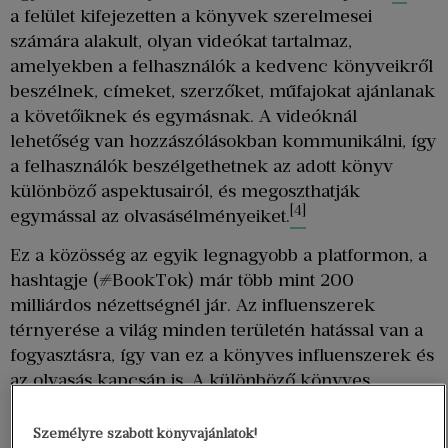
a felület kifejezetten a könyvek szerelmesei
számára alakult, olyan videókat tartalmaz,
amelyekben a felhasználók a kedvenc könyveikről
beszélnek, címeket, szerzőket, műfajokat ajánlanak
a követőiknek és egymásnak. A videóknál
lehetőség van hozzászólásokban kommunikálni, így
a felhasználók beszélgethetnek az adott könyv
különböző aspektusairól, és megoszthatják
[4]
egymással az olvasásélményeiket.
Ez a közösség az egyik legnagyobb a platformon, a
hashtagje (#BookTok) már több mint 200
milliárdos nézettségnél jár. Az influenszerek
térnyerése a világ minden területén hatással van a
fogyasztásra, így van ez a könyves influenszerek és
az olvasás kapcsán is. A különböző könyves
megmondóemberek kulcsszerepet játszanak a
közönség irodalmi preferenciáinak alakításában:
Személyre szabott könyvajánlatok!