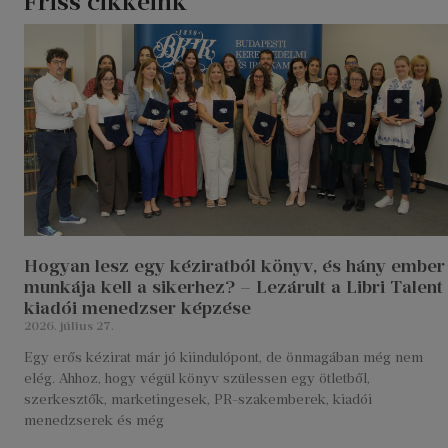
Friss cikkeink
Hogyan lesz egy kéziratból könyv, és hány ember
munkája kell a sikerhez? – Lezárult a Libri Talent
kiadói menedzser képzése
2026. július 27.
Egy erős kézirat már jó kiindulópont, de önmagában még nem
elég. Ahhoz, hogy végül könyv szülessen egy ötletből,
szerkesztők, marketingesek, PR-szakemberek, kiadói
menedzserek és még