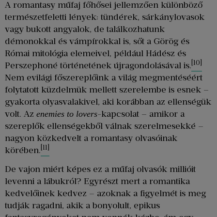
A romantasy műfaj főhősei jellemzően különböző
természetfeletti lények: tündérek, sárkánylovasok
vagy bukott angyalok, de találkozhatunk
démonokkal és vámpírokkal is, sőt a Görög és
Római mitológia elemeivel, például Hádész és
[10]
Perszephoné történetének újragondolásával is.
Nem evilági főszereplőink a világ megmentéséért
folytatott küzdelmük mellett szerelembe is esnek –
gyakorta olyasvalakivel, aki korábban az ellenségük
volt. Az
-kapcsolat – amikor a
enemies to lovers
szereplők ellenségekből válnak szerelmesekké –
nagyon közkedvelt a romantasy olvasóinak
[11]
körében.
De vajon miért képes ez a műfaj olvasók millióit
levenni a lábukról? Egyrészt mert a romantika
kedvelőinek kedvez – azoknak a figyelmét is meg
tudják ragadni, akik a bonyolult, epikus